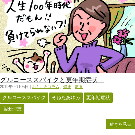
グルコーススパイクと更年期症状
2019年02月05日
|
おもしろコラム
、
健康
、
教養
グルコーススパイク
そねたあゆみ
更年期症状
高田理恵
続きを見る