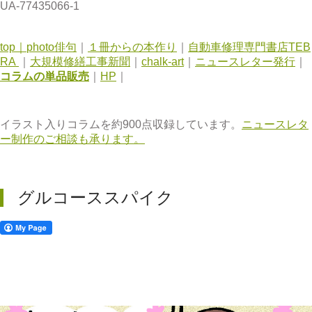
UA-77435066-1
top｜
photo俳句
｜
１冊からの本作り
｜
自動車修理専門書店TEB
RA
｜
大規模修繕工事新聞
｜
chalk-art
｜
ニュースレター発行
｜
コラムの単品販売
｜
HP
｜
イラスト入りコラムを約900点収録しています。
ニュースレタ
ー制作のご相談も承ります。
グルコーススパイク