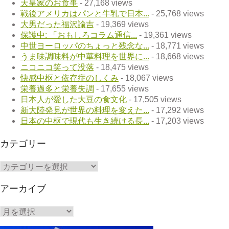
天皇家のお食事
- 27,168 views
戦後アメリカはパンと牛乳で日本...
- 25,768 views
大男だった福沢諭吉
- 19,369 views
保護中: 「おもしろコラム通信...
- 19,361 views
中世ヨーロッパのちょっと残念な...
- 18,771 views
うま味調味料が中華料理を世界に...
- 18,668 views
ニコニコ笑って没落
- 18,475 views
快感中枢と依存症のしくみ
- 18,067 views
栄養過多と栄養失調
- 17,655 views
日本人が愛した大豆の食文化
- 17,505 views
新大陸発見が世界の料理を変えた...
- 17,292 views
日本の中枢で現代も生き続ける長...
- 17,203 views
カテゴリー
カ
テ
ゴ
アーカイブ
リ
ー
ア
ー