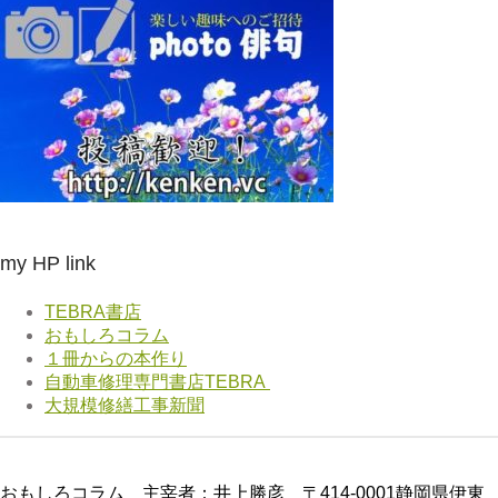
カ
イ
ブ
my HP link
TEBRA書店
おもしろコラム
１冊からの本作り
自動車修理専門書店TEBRA
大規模修繕工事新聞
おもしろコラム 主宰者：井上勝彦 〒414-0001静岡県伊東