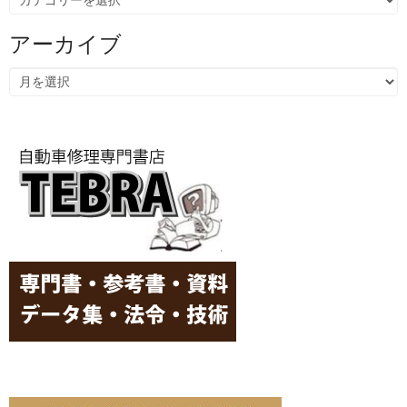
テ
ゴ
リ
アーカイブ
ー
ア
ー
カ
イ
ブ