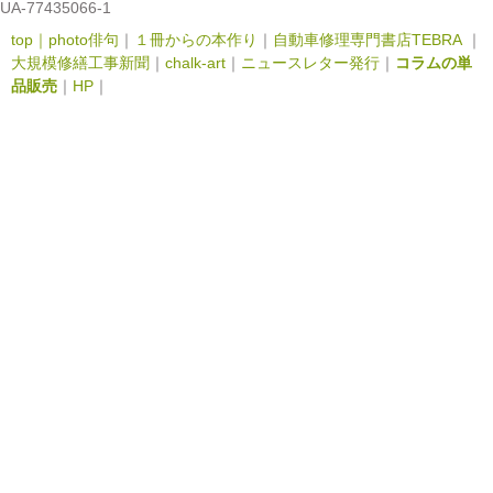
UA-77435066-1
top｜
photo俳句
｜
１冊からの本作り
｜
自動車修理専門書店TEBRA
｜
大規模修繕工事新聞
｜
chalk-art
｜
ニュースレター発行
｜
コラムの単
品販売
｜
HP
｜