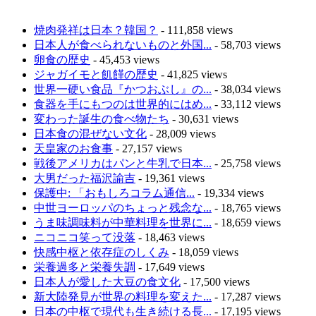
焼肉発祥は日本？韓国？
- 111,858 views
日本人が食べられないものと外国...
- 58,703 views
卵食の歴史
- 45,453 views
ジャガイモと飢饉の歴史
- 41,825 views
世界一硬い食品『かつおぶし』の...
- 38,034 views
食器を手にもつのは世界的にはめ...
- 33,112 views
変わった誕生の食べ物たち
- 30,631 views
日本食の混ぜない文化
- 28,009 views
天皇家のお食事
- 27,157 views
戦後アメリカはパンと牛乳で日本...
- 25,758 views
大男だった福沢諭吉
- 19,361 views
保護中: 「おもしろコラム通信...
- 19,334 views
中世ヨーロッパのちょっと残念な...
- 18,765 views
うま味調味料が中華料理を世界に...
- 18,659 views
ニコニコ笑って没落
- 18,463 views
快感中枢と依存症のしくみ
- 18,059 views
栄養過多と栄養失調
- 17,649 views
日本人が愛した大豆の食文化
- 17,500 views
新大陸発見が世界の料理を変えた...
- 17,287 views
日本の中枢で現代も生き続ける長...
- 17,195 views