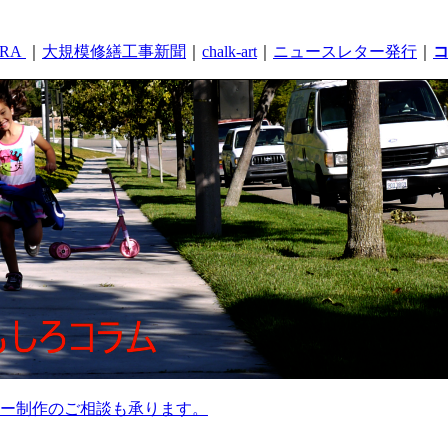
RA
｜
大規模修繕工事新聞
｜
chalk-art
｜
ニュースレター発行
｜
ー制作のご相談も承ります。