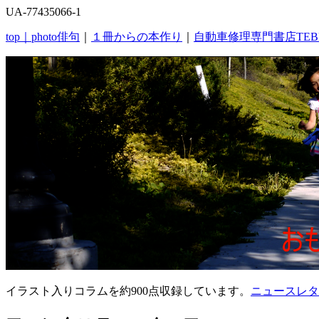
UA-77435066-1
top｜
photo俳句
｜
１冊からの本作り
｜
自動車修理専門書店TEB
イラスト入りコラムを約900点収録しています。
ニュースレタ