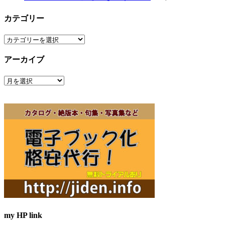
カテゴリー
カ
テ
アーカイブ
ゴ
リ
ア
ー
ー
カ
イ
ブ
my HP link