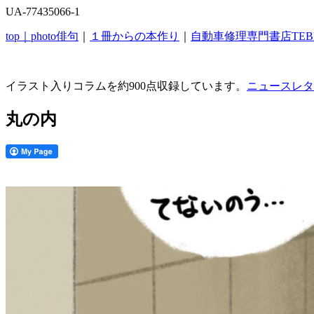
UA-77435066-1
top｜
photo俳句
｜
１冊からの本作り
｜
自動車修理専門書店TEB
イラスト入りコラムを約900点収録しています。
ニュースレタ
丸の内