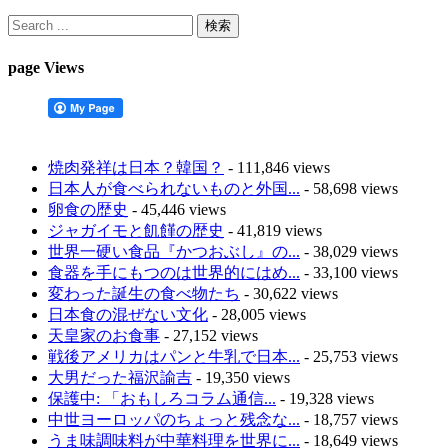
page Views
焼肉発祥は日本？韓国？
- 111,846 views
日本人が食べられないものと外国...
- 58,698 views
卵食の歴史
- 45,446 views
ジャガイモと飢饉の歴史
- 41,819 views
世界一硬い食品『かつおぶし』の...
- 38,029 views
食器を手にもつのは世界的にはめ...
- 33,100 views
変わった誕生の食べ物たち
- 30,622 views
日本食の混ぜない文化
- 28,005 views
天皇家のお食事
- 27,152 views
戦後アメリカはパンと牛乳で日本...
- 25,753 views
大男だった福沢諭吉
- 19,350 views
保護中: 「おもしろコラム通信...
- 19,328 views
中世ヨーロッパのちょっと残念な...
- 18,757 views
うま味調味料が中華料理を世界に...
- 18,649 views