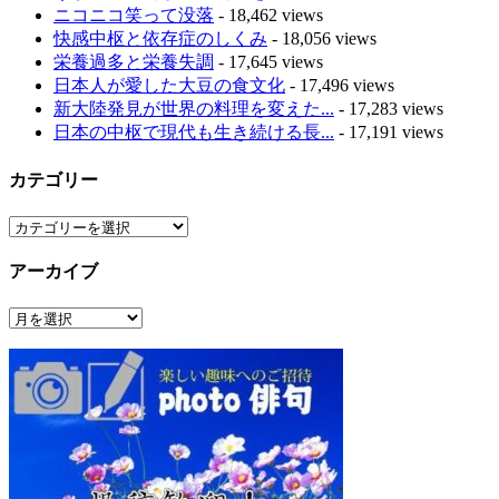
ニコニコ笑って没落
- 18,462 views
快感中枢と依存症のしくみ
- 18,056 views
栄養過多と栄養失調
- 17,645 views
日本人が愛した大豆の食文化
- 17,496 views
新大陸発見が世界の料理を変えた...
- 17,283 views
日本の中枢で現代も生き続ける長...
- 17,191 views
カテゴリー
カ
テ
アーカイブ
ゴ
リ
ア
ー
ー
カ
イ
ブ