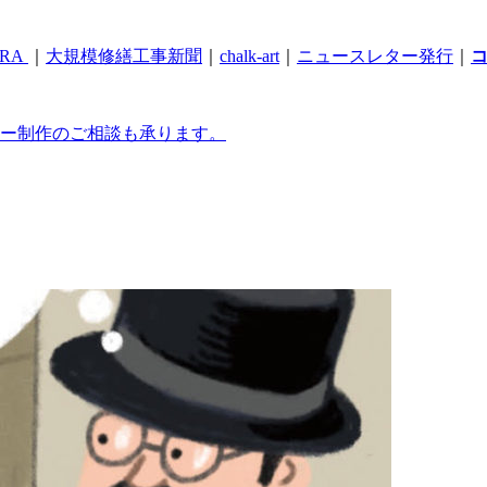
RA
｜
大規模修繕工事新聞
｜
chalk-art
｜
ニュースレター発行
｜
ー制作のご相談も承ります。