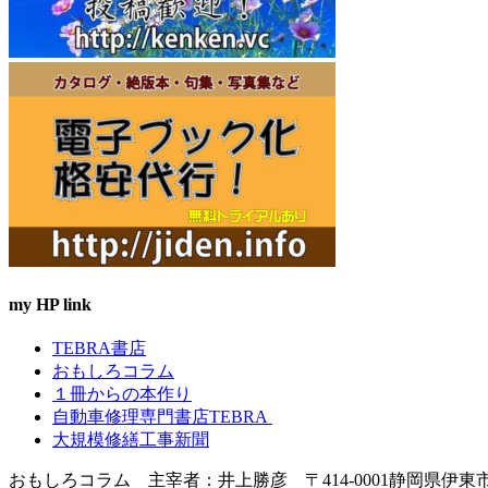
my HP link
TEBRA書店
おもしろコラム
１冊からの本作り
自動車修理専門書店TEBRA
大規模修繕工事新聞
おもしろコラム 主宰者：井上勝彦 〒414-0001静岡県伊東市宇