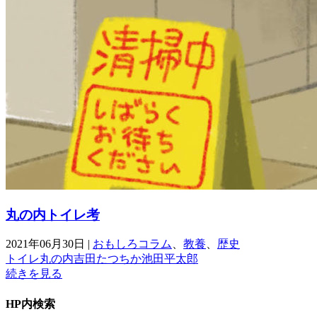
丸の内トイレ考
2021年06月30日
|
おもしろコラム
、
教養
、
歴史
トイレ
丸の内
吉田たつちか
池田平太郎
続きを見る
HP内検索