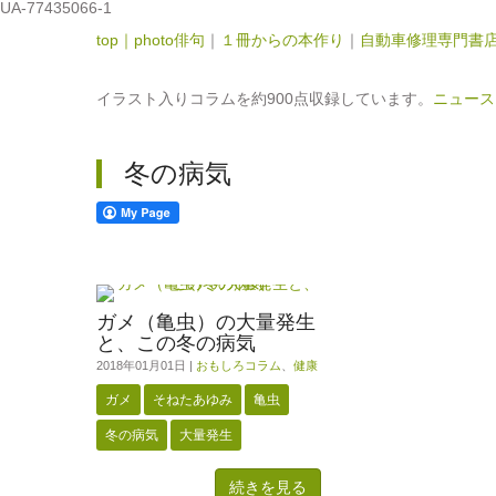
UA-77435066-1
top｜
photo俳句
｜
１冊からの本作り
｜
自動車修理専門書店
イラスト入りコラムを約900点収録しています。
ニュース
冬の病気
ガメ（亀虫）の大量発生
と、この冬の病気
2018年01月01日
|
おもしろコラム
、
健康
ガメ
そねたあゆみ
亀虫
冬の病気
大量発生
続きを見る