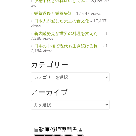
快感中枢と依存症のしくみ
- 18,058 vie
ws
栄養過多と栄養失調
- 17,647 views
日本人が愛した大豆の食文化
- 17,497
views
新大陸発見が世界の料理を変えた...
- 1
7,285 views
日本の中枢で現代も生き続ける長...
- 1
7,194 views
カテゴリー
カ
テ
ゴ
リ
アーカイブ
ー
ア
ー
カ
イ
ブ