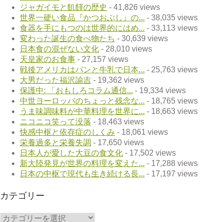
ジャガイモと飢饉の歴史
- 41,826 views
世界一硬い食品『かつおぶし』の...
- 38,035 views
食器を手にもつのは世界的にはめ...
- 33,113 views
変わった誕生の食べ物たち
- 30,639 views
日本食の混ぜない文化
- 28,010 views
天皇家のお食事
- 27,157 views
戦後アメリカはパンと牛乳で日本...
- 25,763 views
大男だった福沢諭吉
- 19,362 views
保護中: 「おもしろコラム通信...
- 19,334 views
中世ヨーロッパのちょっと残念な...
- 18,765 views
うま味調味料が中華料理を世界に...
- 18,663 views
ニコニコ笑って没落
- 18,463 views
快感中枢と依存症のしくみ
- 18,061 views
栄養過多と栄養失調
- 17,650 views
日本人が愛した大豆の食文化
- 17,502 views
新大陸発見が世界の料理を変えた...
- 17,288 views
日本の中枢で現代も生き続ける長...
- 17,197 views
カテゴリー
カ