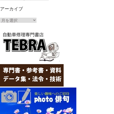
テ
ゴ
アーカイブ
リ
ー
ア
ー
カ
イ
ブ