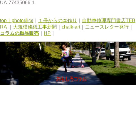
UA-77435066-1
top｜
photo俳句
｜
１冊からの本作り
｜
自動車修理専門書店TEB
RA
｜
大規模修繕工事新聞
｜
chalk-art
｜
ニュースレター発行
｜
コラムの単品販売
｜
HP
｜