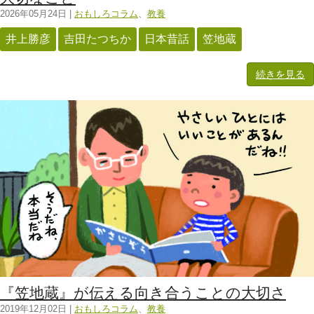
2026年05月24日
|
おもしろコラム
、
教養
井上勝彦
吉田たつちか
日本昔話
笠地蔵
続きを見る
『笠地蔵』が伝える向き合うことの大切さ
2019年12月02日
|
おもしろコラム
、
教養