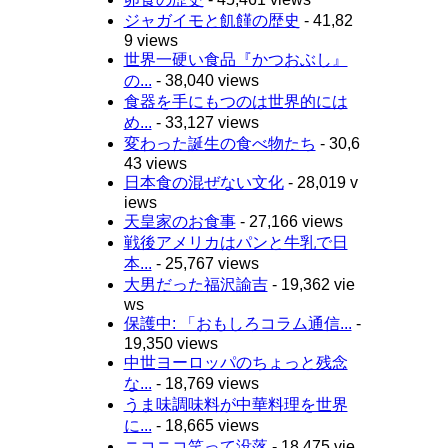
ジャガイモと飢饉の歴史
- 41,82
9 views
世界一硬い食品『かつおぶし』
の...
- 38,040 views
食器を手にもつのは世界的には
め...
- 33,127 views
変わった誕生の食べ物たち
- 30,6
43 views
日本食の混ぜない文化
- 28,019 v
iews
天皇家のお食事
- 27,166 views
戦後アメリカはパンと牛乳で日
本...
- 25,767 views
大男だった福沢諭吉
- 19,362 vie
ws
保護中: 「おもしろコラム通信...
-
19,350 views
中世ヨーロッパのちょっと残念
な...
- 18,769 views
うま味調味料が中華料理を世界
に...
- 18,665 views
ニコニコ笑って没落
- 18,475 vie