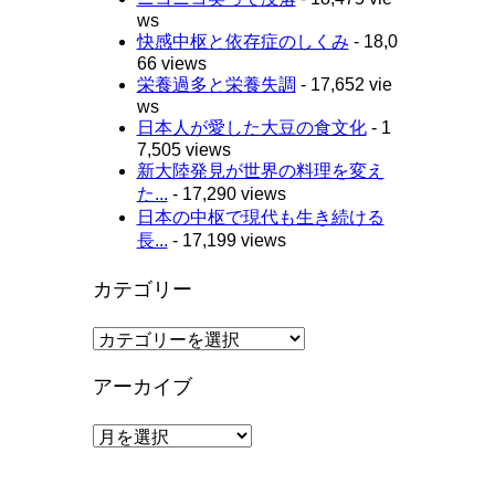
ws
快感中枢と依存症のしくみ
- 18,0
66 views
栄養過多と栄養失調
- 17,652 vie
ws
日本人が愛した大豆の食文化
- 1
7,505 views
新大陸発見が世界の料理を変え
た...
- 17,290 views
日本の中枢で現代も生き続ける
長...
- 17,199 views
カテゴリー
カ
テ
ゴ
アーカイブ
リ
ー
ア
ー
カ