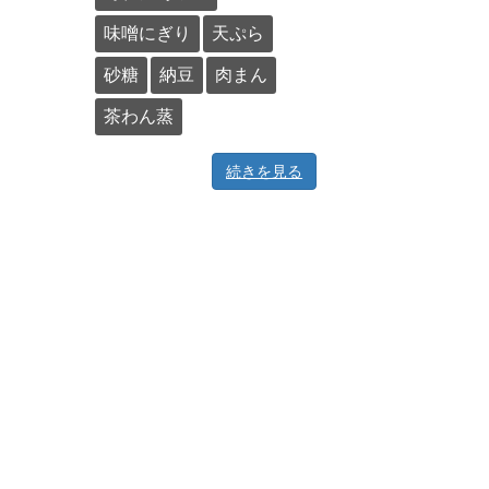
味噌にぎり
天ぷら
砂糖
納豆
肉まん
茶わん蒸
続きを見る