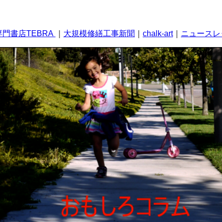
門書店TEBRA
｜
大規模修繕工事新聞
｜
chalk-art
｜
ニュースレ