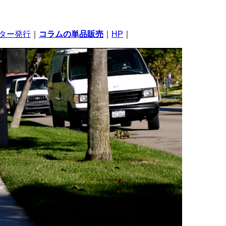
ター発行
｜
コラムの単品販売
｜
HP
｜