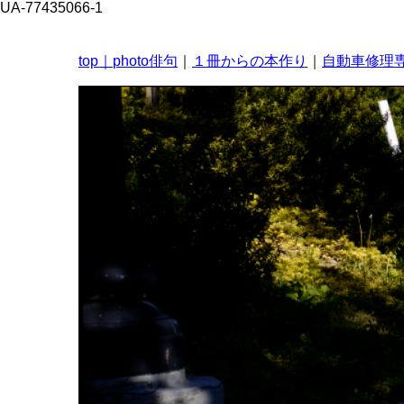
UA-77435066-1
top｜
photo俳句
｜
１冊からの本作り
｜
自動車修理専