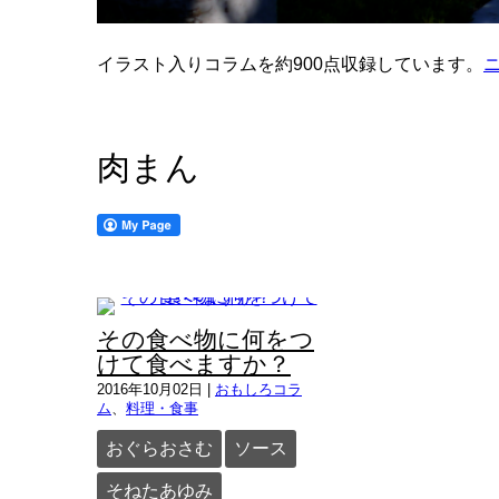
イラスト入りコラムを約900点収録しています。
肉まん
その食べ物に何をつ
けて食べますか？
2016年10月02日
|
おもしろコラ
ム
、
料理・食事
おぐらおさむ
ソース
そねたあゆみ