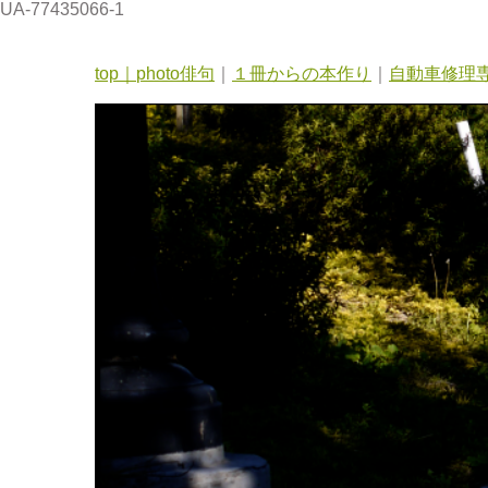
UA-77435066-1
top｜
photo俳句
｜
１冊からの本作り
｜
自動車修理専