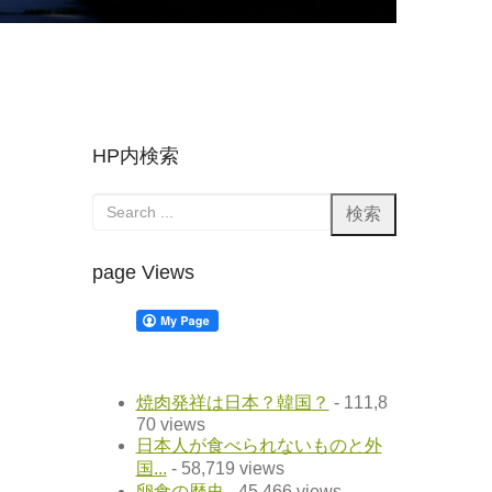
HP内検索
page Views
焼肉発祥は日本？韓国？
- 111,8
70 views
日本人が食べられないものと外
国...
- 58,719 views
卵食の歴史
- 45,466 views