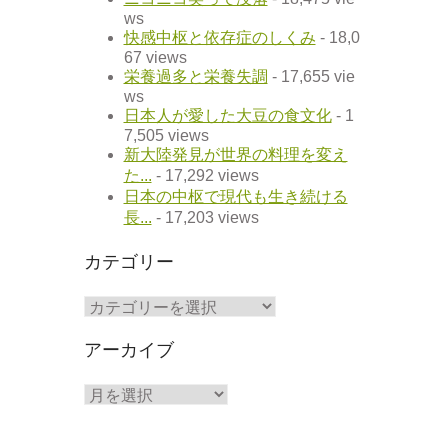
ws
快感中枢と依存症のしくみ
- 18,0
67 views
栄養過多と栄養失調
- 17,655 vie
ws
日本人が愛した大豆の食文化
- 1
7,505 views
新大陸発見が世界の料理を変え
た...
- 17,292 views
日本の中枢で現代も生き続ける
長...
- 17,203 views
カテゴリー
カ
テ
ゴ
アーカイブ
リ
ー
ア
ー
カ