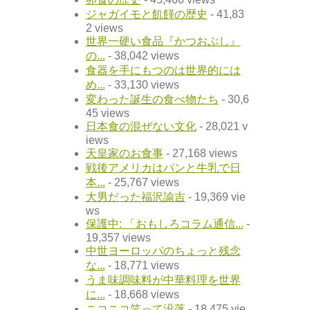
ジャガイモと飢饉の歴史
- 41,83
2 views
世界一硬い食品『かつおぶし』
の...
- 38,042 views
食器を手にもつのは世界的には
め...
- 33,130 views
変わった誕生の食べ物たち
- 30,6
45 views
日本食の混ぜない文化
- 28,021 v
iews
天皇家のお食事
- 27,168 views
戦後アメリカはパンと牛乳で日
本...
- 25,767 views
大男だった福沢諭吉
- 19,369 vie
ws
保護中: 「おもしろコラム通信...
-
19,357 views
中世ヨーロッパのちょっと残念
な...
- 18,771 views
うま味調味料が中華料理を世界
に...
- 18,668 views
ニコニコ笑って没落
- 18,475 vie