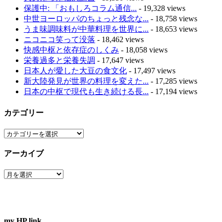
保護中: 「おもしろコラム通信...
- 19,328 views
中世ヨーロッパのちょっと残念な...
- 18,758 views
うま味調味料が中華料理を世界に...
- 18,653 views
ニコニコ笑って没落
- 18,462 views
快感中枢と依存症のしくみ
- 18,058 views
栄養過多と栄養失調
- 17,647 views
日本人が愛した大豆の食文化
- 17,497 views
新大陸発見が世界の料理を変えた...
- 17,285 views
日本の中枢で現代も生き続ける長...
- 17,194 views
カテゴリー
カ
テ
アーカイブ
ゴ
リ
ア
ー
ー
カ
イ
ブ
my HP link