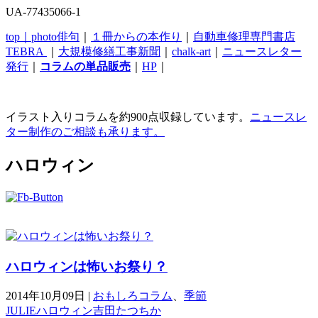
UA-77435066-1
top｜
photo俳句
｜
１冊からの本作り
｜
自動車修理専門書店
TEBRA
｜
大規模修繕工事新聞
｜
chalk-art
｜
ニュースレター
発行
｜
コラムの単品販売
｜
HP
｜
イラスト入りコラムを約900点収録しています。
ニュースレ
ター制作のご相談も承ります。
ハロウィン
ハロウィンは怖いお祭り？
2014年10月09日
|
おもしろコラム
、
季節
JULIE
ハロウィン
吉田たつちか