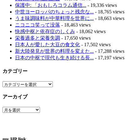
保護中: 「おもしろコラム通信...
- 19,336 views
中世ヨーロッパのちょっと残念な...
- 18,765 views
うま味調味料が中華料理を世界に...
- 18,663 views
ニコニコ笑って没落
- 18,463 views
快感中枢と依存症のしくみ
- 18,062 views
栄養過多と栄養失調
- 17,650 views
日本人が愛した大豆の食文化
- 17,502 views
新大陸発見が世界の料理を変えた...
- 17,288 views
日本の中枢で現代も生き続ける長...
- 17,197 views
カテゴリー
カ
テ
アーカイブ
ゴ
リ
ア
ー
ー
カ
イ
ブ
my HP link