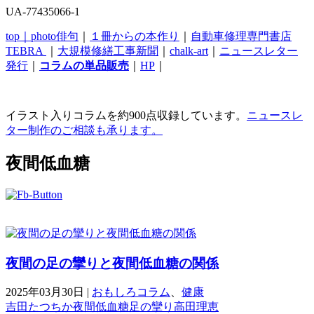
UA-77435066-1
top｜
photo俳句
｜
１冊からの本作り
｜
自動車修理専門書店
TEBRA
｜
大規模修繕工事新聞
｜
chalk-art
｜
ニュースレター
発行
｜
コラムの単品販売
｜
HP
｜
イラスト入りコラムを約900点収録しています。
ニュースレ
ター制作のご相談も承ります。
夜間低血糖
夜間の足の攣りと夜間低血糖の関係
2025年03月30日
|
おもしろコラム
、
健康
吉田たつちか
夜間低血糖
足の攣り
高田理恵