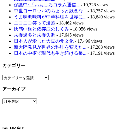
保護中: 「おもしろコラム通信...
- 19,328 views
中世ヨーロッパのちょっと残念な...
- 18,757 views
うま味調味料が中華料理を世界に...
- 18,649 views
ニコニコ笑って没落
- 18,462 views
快感中枢と依存症のしくみ
- 18,056 views
栄養過多と栄養失調
- 17,645 views
日本人が愛した大豆の食文化
- 17,496 views
新大陸発見が世界の料理を変えた...
- 17,283 views
日本の中枢で現代も生き続ける長...
- 17,191 views
カテゴリー
カ
テ
アーカイブ
ゴ
リ
ア
ー
ー
カ
イ
ブ
my HP link