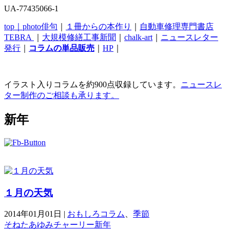
UA-77435066-1
top｜
photo俳句
｜
１冊からの本作り
｜
自動車修理専門書店
TEBRA
｜
大規模修繕工事新聞
｜
chalk-art
｜
ニュースレター
発行
｜
コラムの単品販売
｜
HP
｜
イラスト入りコラムを約900点収録しています。
ニュースレ
ター制作のご相談も承ります。
新年
１月の天気
2014年01月01日
|
おもしろコラム
、
季節
そねたあゆみ
チャーリー
新年