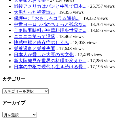
天皇家のお食事
- 27,154 views
戦後アメリカはパンと牛乳で日本...
- 25,757 views
大男だった福沢諭吉
- 19,355 views
保護中: 「おもしろコラム通信...
- 19,332 views
中世ヨーロッパのちょっと残念な...
- 18,764 views
うま味調味料が中華料理を世界に...
- 18,656 views
ニコニコ笑って没落
- 18,462 views
快感中枢と依存症のしくみ
- 18,058 views
栄養過多と栄養失調
- 17,648 views
日本人が愛した大豆の食文化
- 17,499 views
新大陸発見が世界の料理を変えた...
- 17,286 views
日本の中枢で現代も生き続ける長...
- 17,195 views
カテゴリー
カ
テ
アーカイブ
ゴ
リ
ア
ー
ー
カ