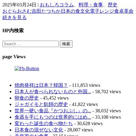
2025年03月24日
|
おもしろコラム
、
料理・食事
、
歴史
おぐらおさむ
吉田たつちか
日本の食文化
電子レンジ
食卓革命
続きを見る
HP内検索
page Views
焼肉発祥は日本？韓国？
- 111,853 views
日本人が食べられないものと外国...
- 58,702 views
卵食の歴史
- 45,452 views
ジャガイモと飢饉の歴史
- 41,822 views
世界一硬い食品『かつおぶし』の...
- 38,032 views
食器を手にもつのは世界的にはめ...
- 33,108 views
変わった誕生の食べ物たち
- 30,628 views
日本食の混ぜない文化
- 28,007 views