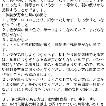
になったり、解毒されているか・・・等全て、朝の便りから
把握することができます。
体調が万全な時の排便は
１，便がコロコロしたり、細かったりせず、しっかりとつな
がっていること
２，色が濃い黄土色で、単一（よくこなれていて、まだらな
感じがない）
３，悪臭がない
４，トイレの滞在時間が短く、排便後に残便感がない等で
す。
１，便が気持ちよくつながらず、切れたり軟便気味である方
は、食事につなぎとなる繊維質が足りないためです。パンや
麺類などの小麦粉食は、腸のヒダに詰まりやすいので、玄米
や雑穀を主食に切り替えてください。慣れない方は白米に混
ぜるところから始めましょう。
２，便が黒っぽかったり、よくこなれていない方は、とにか
くよく噛むことを心がけてください。そして毎回腹一杯食べ
ないように！腹6分食を心がけると、腸の負担が減少しま
す。
３， 便に悪臭がある方は、動物性食品（肉、牛乳、卵、
魚）を消化酵素の割合以上に摂りすぎている可能性がありま