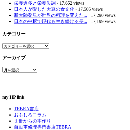
栄養過多と栄養失調
- 17,652 views
日本人が愛した大豆の食文化
- 17,505 views
新大陸発見が世界の料理を変えた...
- 17,290 views
日本の中枢で現代も生き続ける長...
- 17,199 views
カテゴリー
カ
テ
アーカイブ
ゴ
リ
ア
ー
ー
カ
イ
ブ
my HP link
TEBRA書店
おもしろコラム
１冊からの本作り
自動車修理専門書店TEBRA