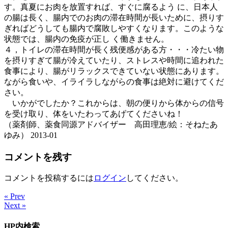
す。真夏にお肉を放置すれば、すぐに腐るよう に、日本人
の腸は長く、腸内でのお肉の滞在時間が長いために、摂りす
ぎればどうしても腸内で腐敗しやすくなります。このような
状態では、腸内の免疫が正し く働きません。
４，トイレの滞在時間が長く残便感がある方・・・冷たい物
を摂りすぎて腸が冷えていたり、ストレスや時間に追われた
食事により、腸がリラックスできていない状態にあります。
ながら食いや、イライラしながらの食事は絶対に避けてくだ
さい。
いかがでしたか？これからは、朝の便りから体からの信号
を受け取り、体をいたわってあげてくださいね！
（薬剤師、薬食同源アドバイザー 高田理恵/絵：そねたあ
ゆみ） 2013-01
コメントを残す
コメントを投稿するには
ログイン
してください。
« Prev
Next »
HP内検索