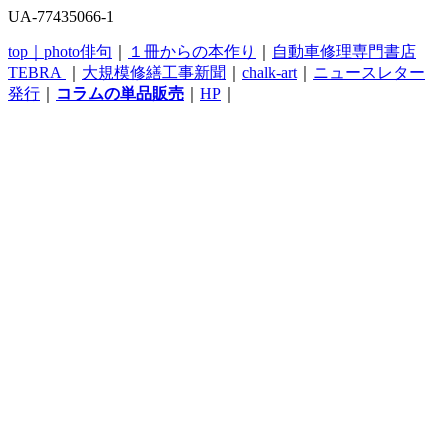
UA-77435066-1
top｜
photo俳句
｜
１冊からの本作り
｜
自動車修理専門書店
TEBRA
｜
大規模修繕工事新聞
｜
chalk-art
｜
ニュースレター
発行
｜
コラムの単品販売
｜
HP
｜