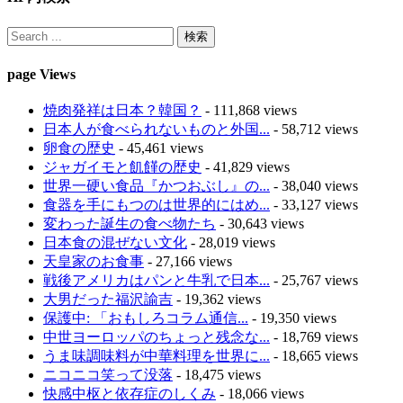
page Views
焼肉発祥は日本？韓国？
- 111,868 views
日本人が食べられないものと外国...
- 58,712 views
卵食の歴史
- 45,461 views
ジャガイモと飢饉の歴史
- 41,829 views
世界一硬い食品『かつおぶし』の...
- 38,040 views
食器を手にもつのは世界的にはめ...
- 33,127 views
変わった誕生の食べ物たち
- 30,643 views
日本食の混ぜない文化
- 28,019 views
天皇家のお食事
- 27,166 views
戦後アメリカはパンと牛乳で日本...
- 25,767 views
大男だった福沢諭吉
- 19,362 views
保護中: 「おもしろコラム通信...
- 19,350 views
中世ヨーロッパのちょっと残念な...
- 18,769 views
うま味調味料が中華料理を世界に...
- 18,665 views
ニコニコ笑って没落
- 18,475 views
快感中枢と依存症のしくみ
- 18,066 views