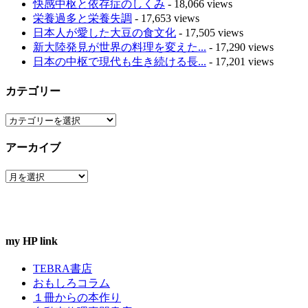
快感中枢と依存症のしくみ
- 18,066 views
栄養過多と栄養失調
- 17,653 views
日本人が愛した大豆の食文化
- 17,505 views
新大陸発見が世界の料理を変えた...
- 17,290 views
日本の中枢で現代も生き続ける長...
- 17,201 views
カテゴリー
カ
テ
アーカイブ
ゴ
リ
ア
ー
ー
カ
イ
ブ
my HP link
TEBRA書店
おもしろコラム
１冊からの本作り