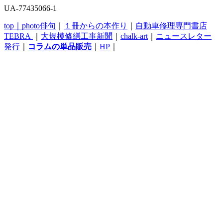
UA-77435066-1
top｜
photo俳句
｜
１冊からの本作り
｜
自動車修理専門書店
TEBRA
｜
大規模修繕工事新聞
｜
chalk-art
｜
ニュースレター
発行
｜
コラムの単品販売
｜
HP
｜