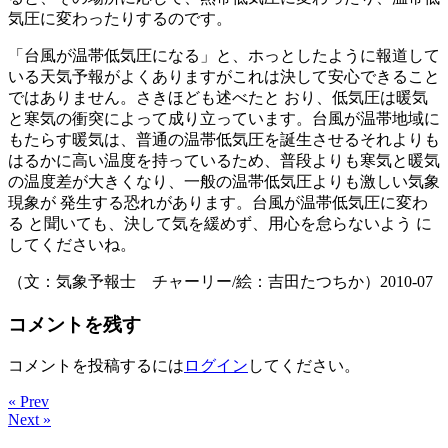
気圧に変わったりするのです。
「台風が温帯低気圧になる」と、ホっとしたように報道して
いる天気予報がよくありますがこれは決して安心できること
ではありません。さきほども述べたと おり、低気圧は暖気
と寒気の衝突によって成り立っています。台風が温帯地域に
もたらす暖気は、普通の温帯低気圧を誕生させるそれよりも
はるかに高い温度を持っているため、普段よりも寒気と暖気
の温度差が大きくなり、一般の温帯低気圧よりも激しい気象
現象が 発生する恐れがあります。台風が温帯低気圧に変わ
る と聞いても、決して気を緩めず、用心を怠らないよう に
してくださいね。
（文：気象予報士 チャーリー/絵：吉田たつちか）2010-07
コメントを残す
コメントを投稿するには
ログイン
してください。
« Prev
Next »