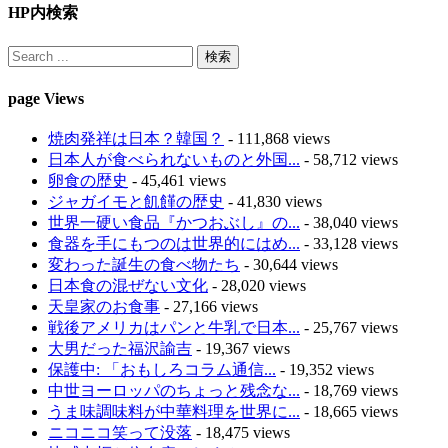
HP内検索
page Views
焼肉発祥は日本？韓国？
- 111,868 views
日本人が食べられないものと外国...
- 58,712 views
卵食の歴史
- 45,461 views
ジャガイモと飢饉の歴史
- 41,830 views
世界一硬い食品『かつおぶし』の...
- 38,040 views
食器を手にもつのは世界的にはめ...
- 33,128 views
変わった誕生の食べ物たち
- 30,644 views
日本食の混ぜない文化
- 28,020 views
天皇家のお食事
- 27,166 views
戦後アメリカはパンと牛乳で日本...
- 25,767 views
大男だった福沢諭吉
- 19,367 views
保護中: 「おもしろコラム通信...
- 19,352 views
中世ヨーロッパのちょっと残念な...
- 18,769 views
うま味調味料が中華料理を世界に...
- 18,665 views
ニコニコ笑って没落
- 18,475 views