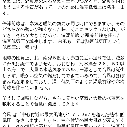
空気には、温度差のある空気同士がぶつかると、温度を同じ
ようにする性質があって、そのために温帯低気圧は発生しま
す。
停滞前線は、寒気と暖気の勢力が同じ時にできますが、その
どちらかの勢いが強くなった時、そこにキンク（ねじれ）が
でき、それが大きくなると、温暖前線 と寒冷前線を伴った
温帯低気圧が誕生します。 台風も、元は熱帯低気圧という
低気圧の一種です。
地球の性質上、北・南緯５度より赤道に近い辺りでは、滅多
に台風は誕生できません。おおむね、海水温が２６、５℃以
上の海上で、大量の水蒸気をエネルギー源として台風は誕生
します。暖かい空気の塊だけでできているので、台風はほぼ
まん丸な形をしており、温帯低気圧のように温暖前線や寒冷
前線を伴っていま せん。
そうして回転しながら、さらに暖かい空気と大量の水蒸気を
吸収することで台風は発達してきます。
台風 は「中心付近の最大風速が１７．２m/sを超えた熱帯 低
気圧」をさします。だから、中心付近の最大風速が衰えてく
ると、その場所に応じて、熱帯低気圧に変わったり、温帯低