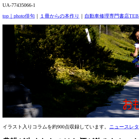
UA-77435066-1
top｜
photo俳句
｜
１冊からの本作り
｜
自動車修理専門書店TEB
イラスト入りコラムを約900点収録しています。
ニュースレタ