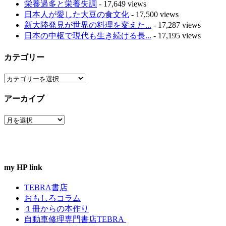
栄養過多と栄養失調
- 17,649 views
日本人が愛した大豆の食文化
- 17,500 views
新大陸発見が世界の料理を変えた...
- 17,287 views
日本の中枢で現代も生き続ける長...
- 17,195 views
カテゴリー
カ
テ
アーカイブ
ゴ
リ
ア
ー
ー
カ
イ
ブ
my HP link
TEBRA書店
おもしろコラム
１冊からの本作り
自動車修理専門書店TEBRA