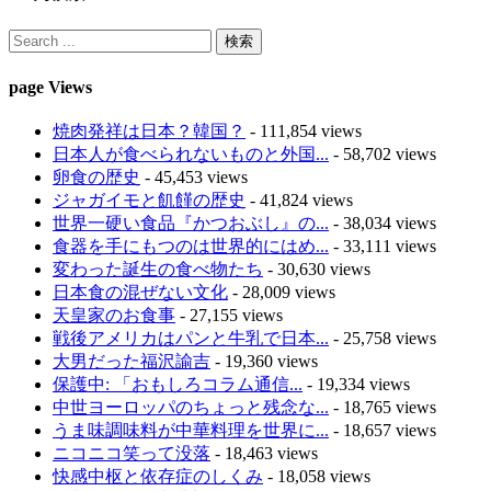
page Views
焼肉発祥は日本？韓国？
- 111,854 views
日本人が食べられないものと外国...
- 58,702 views
卵食の歴史
- 45,453 views
ジャガイモと飢饉の歴史
- 41,824 views
世界一硬い食品『かつおぶし』の...
- 38,034 views
食器を手にもつのは世界的にはめ...
- 33,111 views
変わった誕生の食べ物たち
- 30,630 views
日本食の混ぜない文化
- 28,009 views
天皇家のお食事
- 27,155 views
戦後アメリカはパンと牛乳で日本...
- 25,758 views
大男だった福沢諭吉
- 19,360 views
保護中: 「おもしろコラム通信...
- 19,334 views
中世ヨーロッパのちょっと残念な...
- 18,765 views
うま味調味料が中華料理を世界に...
- 18,657 views
ニコニコ笑って没落
- 18,463 views
快感中枢と依存症のしくみ
- 18,058 views