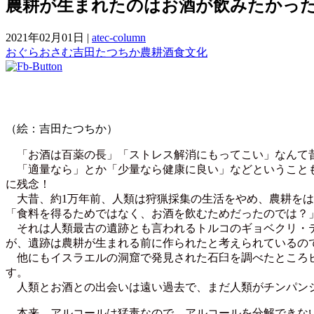
農耕が生まれたのはお酒が飲みたかっ
2021年02月01日
|
atec-column
おぐらおさむ
吉田たつちか
農耕
酒
食文化
（絵：吉田たつちか）
「お酒は百薬の長」「ストレス解消にもってこい」なんて昔
「適量なら」とか「少量なら健康に良い」などということも
に残念！
大昔、約1万年前、人類は狩猟採集の生活をやめ、農耕をは
「食料を得るためではなく、お酒を飲むためだったのでは？
それは人類最古の遺跡とも言われるトルコのギョベクリ・テ
が、遺跡は農耕が生まれる前に作られたと考えられているの
他にもイスラエルの洞窟で発見された石臼を調べたところビ
す。
人類とお酒との出会いは遠い過去で、まだ人類がチンパン
本来、アルコールは猛毒なので、アルコールを分解できない