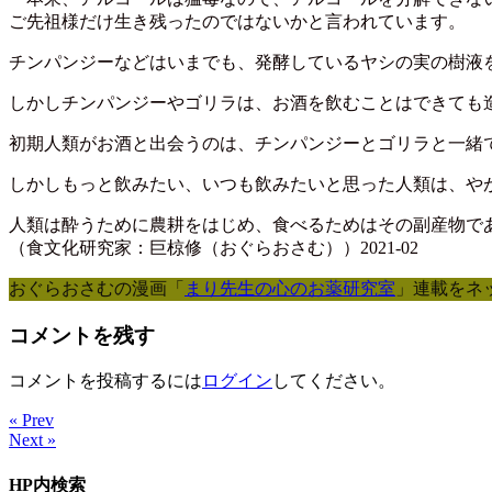
ご先祖様だけ生き残ったのではないかと言われています。
チンパンジーなどはいまでも、発酵しているヤシの実の樹液
しかしチンパンジーやゴリラは、お酒を飲むことはできても
初期人類がお酒と出会うのは、チンパンジーとゴリラと一緒
しかしもっと飲みたい、いつも飲みたいと思った人類は、や
人類は酔うために農耕をはじめ、食べるためはその副産物で
（食文化研究家：巨椋修（おぐらおさむ））2021-02
おぐらおさむの漫画「
まり先生の心のお薬研究室
」連載をネ
コメントを残す
コメントを投稿するには
ログイン
してください。
« Prev
Next »
HP内検索