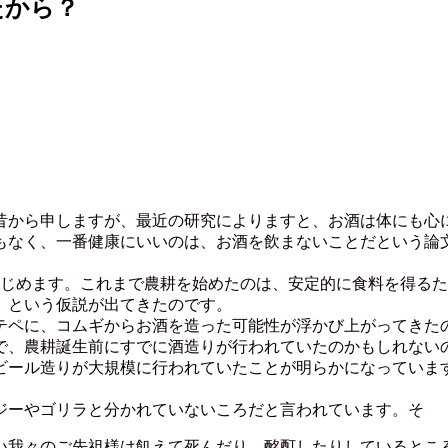
たから？
から申しますが、最近の研究によりますと、お酒は体にも心
なく、一番健康にいいのは、お酒を飲まないことだという論
じめます。これまで農耕を始めたのは、安定的に食料を得るた
」という仮説が出てきたのです。
ペに、コムギからお酒を造った可能性が浮かび上がってきた
で、農耕誕生前にすでに酒造りが行われていたのかもしれない
ール造りが大規模に行われていたことが明らかになっていま
ジーやゴリラと分かれていないころだと言われています。そ
我々のご先祖様は飢えて死んだり、酩酊したりしているとこ