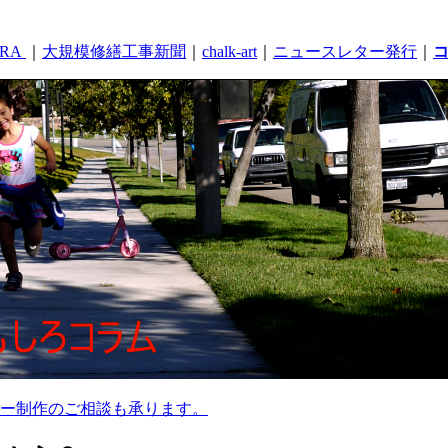
RA
｜
大規模修繕工事新聞
｜
chalk-art
｜
ニュースレター発行
｜
ー制作のご相談も承ります。