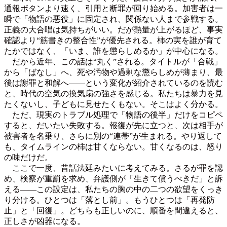
通報ボタンより速く、引用と断罪が回り始める。加害者は一
瞬で「物語の悪役」に固定され、関係ない人まで参戦する。
正義の大合唱は気持ちがいい。だが熱量が上がるほど、事実
確認より“筋書きの整合性”が優先される。柿の実を誰が育て
たかではなく、「いま、誰を懲らしめるか」が中心になる。
だから近年、この話は“丸く”される。タイトルが「合戦」
から「ばなし」へ、死や汚物や過剰な懲らしめが薄まり、最
後は謝罪と和解へ——という変化が紹介されているのを読む
と、時代の空気の換気扇の強さを感じる。私たちは暴力を見
たくないし、子どもに見せたくもない。そこはよく分かる。
ただ、現実のトラブル処理で「物語の後半」だけをコピペ
すると、だいたい失敗する。報復が先に立つと、次は相手が
被害者を名乗り、さらに別の“連帯”が生まれる。やり返して
も、タイムラインの柿は甘くならない。甘くなるのは、怒り
の味だけだ。
ここで一度、昔話法廷みたいに考えてみる。さるが罪を認
め、検察が重罰を求め、弁護側が「生きて償うべきだ」と訴
える——この設定は、私たちの胸の中の二つの欲望をくっき
り分ける。ひとつは「落とし前」。もうひとつは「再発防
止」と「回復」。どちらも正しいのに、順番を間違えると、
正しさが凶器になる。