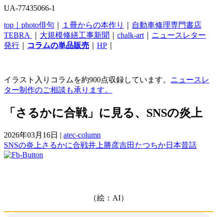
UA-77435066-1
top｜
photo俳句
｜
１冊からの本作り
｜
自動車修理専門書店
TEBRA
｜
大規模修繕工事新聞
｜
chalk-art
｜
ニュースレター
発行
｜
コラムの単品販売
｜
HP
｜
イラスト入りコラムを約900点収録しています。
ニュースレ
ター制作のご相談も承ります。
「さるかに合戦」に見る、SNSの炎上
2026年03月16日
|
atec-column
SNSの炎上
さるかに合戦
井上勝彦
吉田たつちか
日本昔話
（絵：AI）