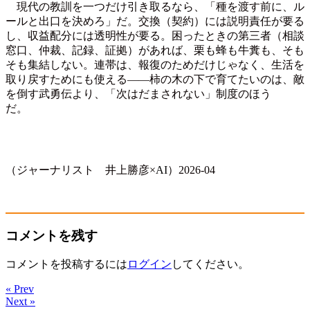
現代の教訓を一つだけ引き取るなら、「種を渡す前に、ル
ールと出口を決めろ」だ。交換（契約）には説明責任が要る
し、収益配分には透明性が要る。困ったときの第三者（相談
窓口、仲裁、記録、証拠）があれば、栗も蜂も牛糞も、そも
そも集結しない。連帯は、報復のためだけじゃなく、生活を
取り戻すためにも使える——柿の木の下で育てたいのは、敵
を倒す武勇伝より、「次はだまされない」制度のほう
だ。
（ジャーナリスト 井上勝彦×
AI
）2026-04
コメントを残す
コメントを投稿するには
ログイン
してください。
« Prev
Next »