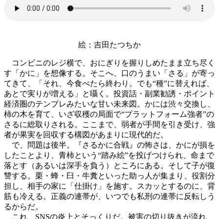
絵：吉田たつちか
コンビニのレジ横で、おにぎりを握りしめたまま立ち尽く
す「かに」を想像する。そこへ、口のうまい「さる」が寄っ
てきて、「それ、今食べたら終わり。でも“種”に替えれば、
あとで実りが増える」と囁く。投資話・副業勧誘・ポイント
経済圏のテンプレみたいな甘い未来図。かには渋々交換し、
柿の木を育て、いざ収穫の局面で“プラットフォーム強者”の
さるに総取りされる。ここまで、弱者が手間を引き受け、強
者が果実を回収する構図があまりに現代的だ。
で、問題は後半。『さるかに合戦』の怖さは、かにが損を
したことより、青柿という“踏み絵”を投げつけられ、命まで
落とす（あるいは深手を負う）ところにある。そして子が復
讐する。栗・蜂・臼・牛糞といった助っ人が集まり、役割分
担し、相手の家に「仕掛け」を施す。スカッとするのに、背
筋も冷える。正義の連帯が、いつでも私刑の連帯に反転しう
るからだ。
これ、SNSの炎上とそっくりだ。被害の切り抜きが流れ、