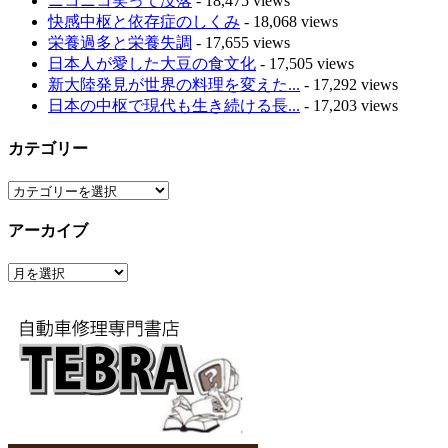
ニコニコ笑って没落
- 18,475 views
快感中枢と依存症のしくみ
- 18,068 views
栄養過多と栄養失調
- 17,655 views
日本人が愛した大豆の食文化
- 17,505 views
新大陸発見が世界の料理を変えた...
- 17,292 views
日本の中枢で現代も生き続ける長...
- 17,203 views
カテゴリー
カ
テ
アーカイブ
ゴ
リ
ア
ー
ー
カ
イ
ブ