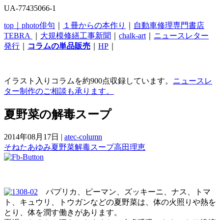
UA-77435066-1
top｜
photo俳句
｜
１冊からの本作り
｜
自動車修理専門書店
TEBRA
｜
大規模修繕工事新聞
｜
chalk-art
｜
ニュースレター
発行
｜
コラムの単品販売
｜
HP
｜
イラスト入りコラムを約900点収録しています。
ニュースレ
ター制作のご相談も承ります。
夏野菜の解毒スープ
2014年08月17日
|
atec-column
そねたあゆみ
夏野菜
解毒スープ
高田理恵
パプリカ、ピーマン、ズッキーニ、ナス、トマ
ト、キュウリ、トウガンなどの夏野菜は、体の火照りや熱を
とり、体を潤す働きがあります。