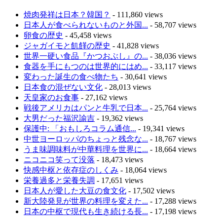
焼肉発祥は日本？韓国？
- 111,860 views
日本人が食べられないものと外国...
- 58,707 views
卵食の歴史
- 45,458 views
ジャガイモと飢饉の歴史
- 41,828 views
世界一硬い食品『かつおぶし』の...
- 38,036 views
食器を手にもつのは世界的にはめ...
- 33,117 views
変わった誕生の食べ物たち
- 30,641 views
日本食の混ぜない文化
- 28,013 views
天皇家のお食事
- 27,162 views
戦後アメリカはパンと牛乳で日本...
- 25,764 views
大男だった福沢諭吉
- 19,362 views
保護中: 「おもしろコラム通信...
- 19,341 views
中世ヨーロッパのちょっと残念な...
- 18,767 views
うま味調味料が中華料理を世界に...
- 18,664 views
ニコニコ笑って没落
- 18,473 views
快感中枢と依存症のしくみ
- 18,064 views
栄養過多と栄養失調
- 17,651 views
日本人が愛した大豆の食文化
- 17,502 views
新大陸発見が世界の料理を変えた...
- 17,288 views
日本の中枢で現代も生き続ける長...
- 17,198 views