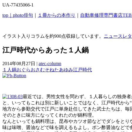
UA-77435066-1
top｜
photo俳句
｜
１冊からの本作り
｜
自動車修理専門書店TEB
イラスト入りコラムを約900点収録しています。
ニュースレタ
江戸時代からあった１人鍋
2014年08月27日
|
atec-column
１人鍋
おぐらおさむ
そねたあゆみ
江戸時代
最近では、男性女性を問わず、１人暮らしの独身者
と、いってもこれは別に新しいことではなく、江戸時代から“
地方から参勤交代で江戸に単身赴任してきた武士たちは、毎
そのときに味方になってくれたのが鍋料理。
なんといっても鍋料理は、昆布やカツオ節などでダシをとり
味は味噌、醤油などで味を調えるもよし。ポン酢醤油などで