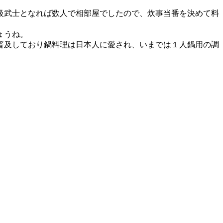
級武士となれば数人で相部屋でしたので、炊事当番を決めて料
ょうね。
普及しており鍋料理は日本人に愛され、いまでは１人鍋用の調