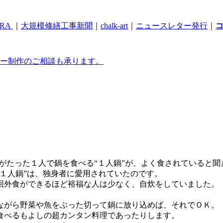
RA
｜
大規模修繕工事新聞
｜
chalk-art
｜
ニュースレター発行
｜
ー制作のご相談も承ります。
がたった１人で鍋を食べる“１人鍋”が、よく食されていると聞
１人鍋”は、独身者に愛用されていたのです。
回外食ができるほど裕福な人は少なく、自炊をしていました。
ながら野菜や魚をぶった切って鍋に放り込めば、それでＯＫ。
食べるもよしの超カンタン料理であったりします。