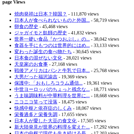
page Views
焼肉発祥は日本？韓国？
- 111,870 views
日本人が食べられないものと外国...
- 58,719 views
卵食の歴史
- 45,468 views
ジャガイモと飢饉の歴史
- 41,832 views
世界一硬い食品『かつおぶし』の...
- 38,042 views
食器を手にもつのは世界的にはめ...
- 33,133 views
変わった誕生の食べ物たち
- 30,645 views
日本食の混ぜない文化
- 28,021 views
天皇家のお食事
- 27,168 views
戦後アメリカはパンと牛乳で日本...
- 25,768 views
大男だった福沢諭吉
- 19,369 views
保護中: 「おもしろコラム通信...
- 19,361 views
中世ヨーロッパのちょっと残念な...
- 18,771 views
うま味調味料が中華料理を世界に...
- 18,668 views
ニコニコ笑って没落
- 18,475 views
快感中枢と依存症のしくみ
- 18,067 views
栄養過多と栄養失調
- 17,655 views
日本人が愛した大豆の食文化
- 17,505 views
新大陸発見が世界の料理を変えた...
- 17,292 views
日本の中枢で現代も生き続ける長...
- 17,203 views