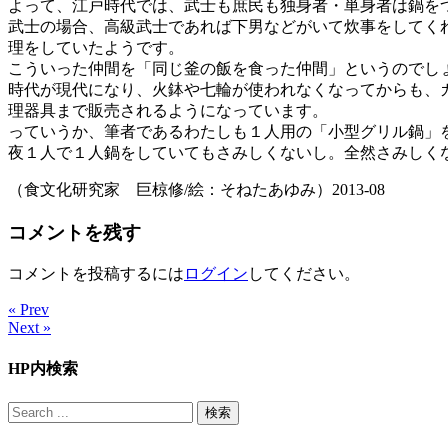
よって、江戸時代では、武士も庶民も独身者・単身者は鍋を
武士の場合、高級武士であれば下男などがいて炊事をしてく
理をしていたようです。
こういった仲間を「同じ釜の飯を食った仲間」というのでし
時代が現代になり、火鉢や七輪が使われなくなってからも、
理器具まで販売されるようになっています。
っていうか、筆者であるわたしも１人用の「小型グリル鍋」
夜１人で１人鍋をしていてもさみしくないし。全然さみしく
（食文化研究家 巨椋修/絵：そねたあゆみ）2013-08
コメントを残す
コメントを投稿するには
ログイン
してください。
« Prev
Next »
HP内検索