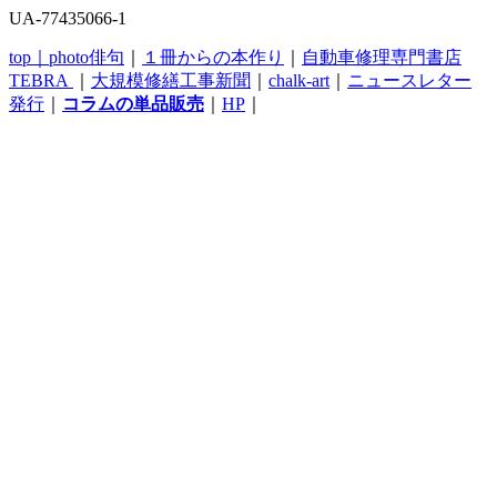
UA-77435066-1
top｜
photo俳句
｜
１冊からの本作り
｜
自動車修理専門書店
TEBRA
｜
大規模修繕工事新聞
｜
chalk-art
｜
ニュースレター
発行
｜
コラムの単品販売
｜
HP
｜