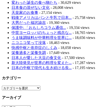
変わった誕生の食べ物たち
- 30,629 views
日本食の混ぜない文化
- 28,008 views
天皇家のお食事
- 27,154 views
戦後アメリカはパンと牛乳で日本...
- 25,758 views
大男だった福沢諭吉
- 19,360 views
保護中: 「おもしろコラム通信...
- 19,334 views
中世ヨーロッパのちょっと残念な...
- 18,765 views
うま味調味料が中華料理を世界に...
- 18,656 views
ニコニコ笑って没落
- 18,463 views
快感中枢と依存症のしくみ
- 18,058 views
栄養過多と栄養失調
- 17,649 views
日本人が愛した大豆の食文化
- 17,500 views
新大陸発見が世界の料理を変えた...
- 17,287 views
日本の中枢で現代も生き続ける長...
- 17,195 views
カテゴリー
カ
テ
アーカイブ
ゴ
リ