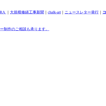
RA
｜
大規模修繕工事新聞
｜
chalk-art
｜
ニュースレター発行
｜
ー制作のご相談も承ります。