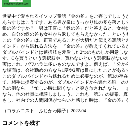
世界中で愛されるイソップ童話『金の斧』をご存じでしょう
あらすじはこうです。ある男が泉にうっかり鉄の斧を落とし
銀の斧ですか？」男は正直に「鉄の斧」だと答えると、女神
め、自分の鉄の斧も女神から返してもらえなかった、という
この『金の斧』は、正直であることが大切だと伝える寓話と
インド」から逃れる方法を、『金の斧』が教えてくれている
ダブルバインドとは選択肢を矛盾した2つのものしか用意し
す。Cを買うという選択肢や、買わないという選択肢がない
実はこれ、パワハラに多いものなんですよ。例えば、「分か
な場面は、会社勤めの方なら1度や2度は目にしたことがあ
このダブルバインドから逃れるために必要なのが、第3の存在
て、相手に提案するのが、ダブルバインドから逃れる唯一の
先の例なら、「忙しい時に聞くな」と突き放されたなら、「
なら、他の社員に相談しましょう。これも「第3」の提案、
もし、社内での人間関係がつらいと感じた時は、『金の斧』
（コラムニスト ふじかわ陽子）2022-04
コメントを残す