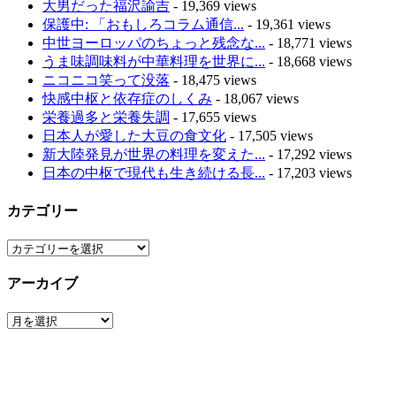
大男だった福沢諭吉
- 19,369 views
保護中: 「おもしろコラム通信...
- 19,361 views
中世ヨーロッパのちょっと残念な...
- 18,771 views
うま味調味料が中華料理を世界に...
- 18,668 views
ニコニコ笑って没落
- 18,475 views
快感中枢と依存症のしくみ
- 18,067 views
栄養過多と栄養失調
- 17,655 views
日本人が愛した大豆の食文化
- 17,505 views
新大陸発見が世界の料理を変えた...
- 17,292 views
日本の中枢で現代も生き続ける長...
- 17,203 views
カテゴリー
カ
テ
アーカイブ
ゴ
リ
ア
ー
ー
カ
イ
ブ