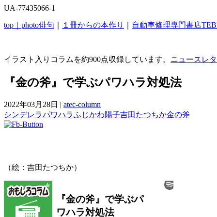
UA-77435066-1
top｜
photo俳句
｜
１冊からの本作り
｜
自動車修理専門書店TEB
イラスト入りコラムを約900点収録しています。
ニュースレタ
『金の斧』で学ぶパワハラ対処法
2022年03月28日
|
atec-column
シンデレラ
パワハラ
ふじかわ陽子
吉田たつちか
金の斧
（絵：吉田たつちか）