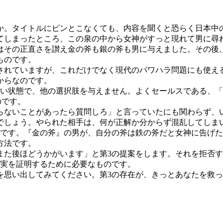
か。タイトルにピンとこなくても、内容を聞くと恐らく日本中
てしまったところ、この泉の中から女神がすっと現れて男に尋
はその正直さを讃え金の斧も銀の斧も男に与えました。その後
ものです。
されていますが、これだけでなく現代のパワハラ問題にも使え
からなのです。
ない状態で、他の選択肢を与えません。よくセールスである、「
のです。
らないことがあったら質問しろ」と言っていたにも関わらず、
るでしょう。やられた相手は、何が正解か分からず混乱してしま
です。『金の斧』の男が、自分の斧は鉄の斧だと女神に告げた
方法です。
また後ほどうかがいます」と第3の提案をします。それを拒否
真実を証明するために必要なものです。
を思い出してみてください。第3の存在が、きっとあなたを救