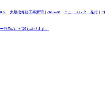
RA
｜
大規模修繕工事新聞
｜
chalk-art
｜
ニュースレター発行
｜
ー制作のご相談も承ります。