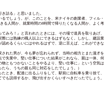
行き詰る」と思いました。
いるでしょう。が、このことを、米ナイキの創業者、フィル・
できる人間か、就業時間の8時間で帰りたくなる人間か、よく考
。
ってみろ！』と言われたときには、その場で道具を取りあげ、
実際には熟練の職人以上にできるはずもなく。しかし、建設業
が認めるくらいにはやれるはずで、逆に言えば、これができな
戻された男が、今も夢が忘れられず、当時の相方とまた漫才を
点で失業中。堅い仕事についた結果がこれなら、親は一体、何
の物ともつかないことをやるより、堅い仕事に」という空気は
ったら、うちの親も同じ対応をしたでしょう。）
ったとき、配達に出るふりをして、駅前に自転車を乗り捨て、
てでも説得するか、飛び出すかくらいすべきだったでしょう。