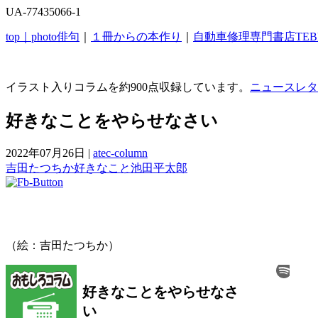
UA-77435066-1
top｜
photo俳句
｜
１冊からの本作り
｜
自動車修理専門書店TEB
イラスト入りコラムを約900点収録しています。
ニュースレタ
好きなことをやらせなさい
2022年07月26日
|
atec-column
吉田たつちか
好きなこと
池田平太郎
（絵：吉田たつちか）