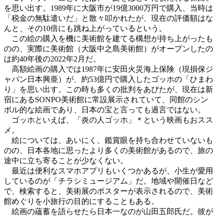
を思い出す。1989年に大阪市が19億3000万円で購入、当時は
「税金の無駄遣いだ」と散々叩かれたが、現在の評価額はな
んと、その10倍にも跳ね上がっているという。
この絵の購入を機に美術館を建てる構想が持ち上がったも
のの、実際に美術館（大阪中之島美術館）がオープンしたの
は約40年後の2022年2月だ。
高額絵画の購入では1987年に安田火災海上保険（現損保ジ
ャパン日本興亜）が、約53億円で購入したゴッホの「ひまわ
り」を思い出す。この時も多くの批判をあびたが、現在は新
宿にあるSONPO美術館に常設展示されていて、同館のシン
ボル的な絵画であり、日本の宝と言っても過言ではない。
ゴッホといえば、「炎の人ゴッホ」＊という映画もおスス
メ。
絵については、あいにく、鑑賞眼を持ち合わせていないも
のの、日本各地に思ったより多くの美術館があるので、旅の
途中に立ち寄ることが少なくない。
最近は便利なスマホアプリもいくつかあるが、小生が愛用
しているのが「チラシミュージアム」だ。地域や開催日など
で、検索すると、美術展のポスターが表示されるので、美術
館めぐりを小旅行の目的にすることもある。
絵画の蘊蓄を語らせたら日本一なのが山田五郎氏だ。彼が