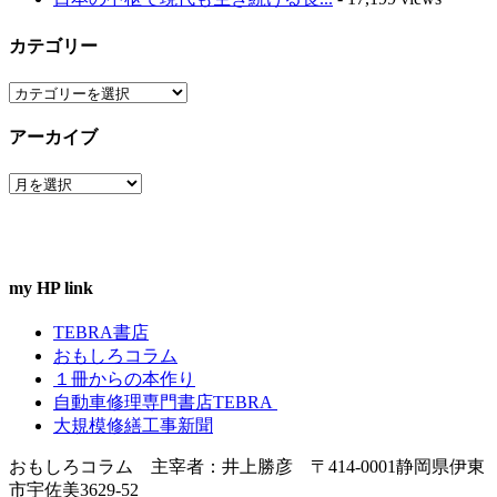
カテゴリー
カ
テ
アーカイブ
ゴ
リ
ア
ー
ー
カ
イ
ブ
my HP link
TEBRA書店
おもしろコラム
１冊からの本作り
自動車修理専門書店TEBRA
大規模修繕工事新聞
おもしろコラム 主宰者：井上勝彦 〒414-0001静岡県伊東
市宇佐美3629-52