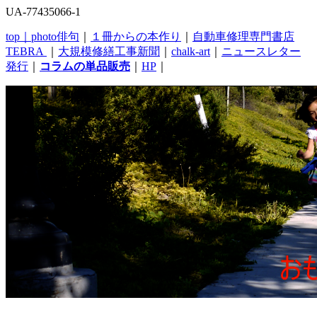
UA-77435066-1
top｜
photo俳句
｜
１冊からの本作り
｜
自動車修理専門書店
TEBRA
｜
大規模修繕工事新聞
｜
chalk-art
｜
ニュースレター
発行
｜
コラムの単品販売
｜
HP
｜