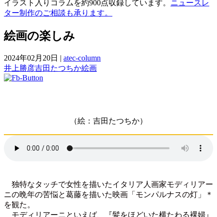
イラスト入りコラムを約900点収録しています。
ニュースレ
ター制作のご相談も承ります。
絵画の楽しみ
2024年02月20日
|
atec-column
井上勝彦
吉田たつちか
絵画
（絵：吉田たつちか）
独特なタッチで女性を描いたイタリア人画家モディリアー
ニの晩年の苦悩と葛藤を描いた映画「モンパルナスの灯」＊
を観た。
モディリアーニといえば、『髪をほどいた横たわる裸婦』