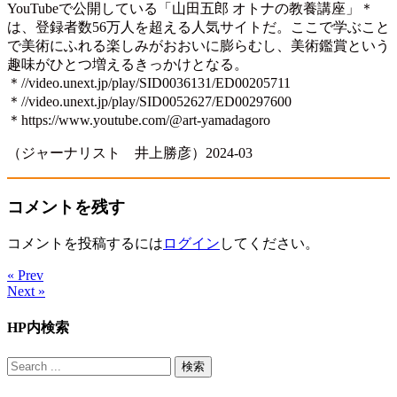
YouTubeで公開している「山田五郎 オトナの教養講座」＊
は、登録者数56万人を超える人気サイトだ。ここで学ぶこと
で美術にふれる楽しみがおおいに膨らむし、美術鑑賞という
趣味がひとつ増えるきっかけとなる。
＊//video.unext.jp/play/SID0036131/ED00205711
＊//video.unext.jp/play/SID0052627/ED00297600
＊https://www.youtube.com/@art-yamadagoro
（ジャーナリスト 井上勝彦）2024-03
コメントを残す
コメントを投稿するには
ログイン
してください。
« Prev
Next »
HP内検索