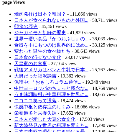
page Views
焼肉発祥は日本？韓国？
- 111,866 views
日本人が食べられないものと外国...
- 58,711 views
卵食の歴史
- 45,461 views
ジャガイモと飢饉の歴史
- 41,829 views
世界一硬い食品『かつおぶし』の...
- 38,039 views
食器を手にもつのは世界的にはめ...
- 33,125 views
変わった誕生の食べ物たち
- 30,643 views
日本食の混ぜない文化
- 28,017 views
天皇家のお食事
- 27,164 views
戦後アメリカはパンと牛乳で日本...
- 25,767 views
大男だった福沢諭吉
- 19,362 views
保護中: 「おもしろコラム通信...
- 19,348 views
中世ヨーロッパのちょっと残念な...
- 18,769 views
うま味調味料が中華料理を世界に...
- 18,665 views
ニコニコ笑って没落
- 18,474 views
快感中枢と依存症のしくみ
- 18,066 views
栄養過多と栄養失調
- 17,652 views
日本人が愛した大豆の食文化
- 17,503 views
新大陸発見が世界の料理を変えた...
- 17,290 views
日本の中枢で現代も生き続ける長...
- 17,199 views