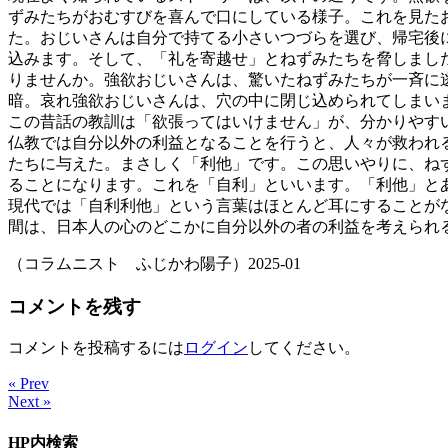
ずみたちがおむすびを喜んで口にしている様子。これを見た
た。おじいさんは自分で持てる小さいつづらを選び、帰宅後
込みます。そして、「礼を寄越せ」とねずみたちを脅しまし
りませんか。強欲おじいさんは、驚いたねずみたちが一斉に
暗。哀れ強欲おじいさんは、穴の中に閉じ込められてしまい
この昔話の教訓は「欲張ってはいけません」が、分かりやす
仏教では自分以外の利益となることを行うと、人々が救われ
たちに与えた。まさしく「利他」です。この思いやりに、ね
ることになります。これを「自利」といいます。「利他」と
現代では「自利利他」という言葉はほとんど耳にすることが
間は、日本人の心のどこかに自分以外の者の利益を考えられ
（コラムニスト ふじかわ陽子）2025-01
コメントを残す
コメントを投稿するには
ログイン
してください。
« Prev
Next »
HP内検索