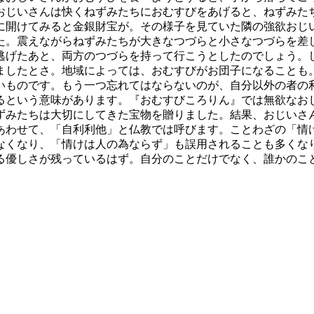
おじいさんは快くねずみたちにおむすびをあげると、ねずみた
に開けてみると金銀財宝が。その様子を見ていた隣の強欲おじ
た。震えながらねずみたちが大きなつづらと小さなつづらを差
逃げたあと、両方のつづらを持って行こうとしたのでしょう。
ましたとさ。地域によっては、おむすびがお団子になることも
いものです。もう一つ忘れてはならないのが、自分以外の者の
るという意味があります。『おむすびころりん』では無欲なお
ずみたちは大切にしてきた宝物を贈りました。結果、おじいさ
あわせて、「自利利他」と仏教では呼びます。ことわざの「情
なくなり、「情けは人の為ならず」も誤用されることも多くな
る優しさが残っているはず。自分のことだけでなく、誰かのこ