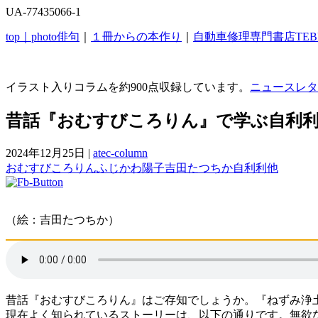
UA-77435066-1
top｜
photo俳句
｜
１冊からの本作り
｜
自動車修理専門書店TEB
イラスト入りコラムを約900点収録しています。
ニュースレタ
昔話『おむすびころりん』で学ぶ自利
2024年12月25日
|
atec-column
おむすびころりん
ふじかわ陽子
吉田たつちか
自利利他
（絵：吉田たつちか）
昔話『おむすびころりん』はご存知でしょうか。『ねずみ浄
現在よく知られているストーリーは、以下の通りです。無欲