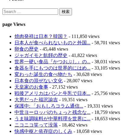
page Views
焼肉発祥は日本？韓国？
- 111,850 views
日本人が食べられないものと外国...
- 58,701 views
卵食の歴史
- 45,448 views
ジャガイモと飢饉の歴史
- 41,822 views
世界一硬い食品『かつおぶし』の...
- 38,031 views
食器を手にもつのは世界的にはめ...
- 33,105 views
変わった誕生の食べ物たち
- 30,628 views
日本食の混ぜない文化
- 28,007 views
天皇家のお食事
- 27,152 views
戦後アメリカはパンと牛乳で日本...
- 25,756 views
大男だった福沢諭吉
- 19,351 views
保護中: 「おもしろコラム通信...
- 19,331 views
中世ヨーロッパのちょっと残念な...
- 18,759 views
うま味調味料が中華料理を世界に...
- 18,653 views
ニコニコ笑って没落
- 18,462 views
快感中枢と依存症のしくみ
- 18,058 views