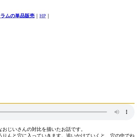
コラムの単品販売
｜
HP
｜
なおじいさんの対比を描いたお話です。
ろりんと穴に入っていきます。追いかけていくと、穴の中でね