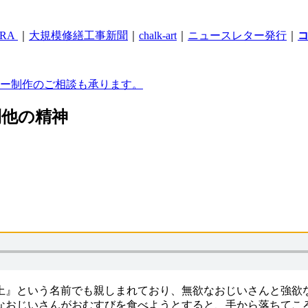
RA
｜
大規模修繕工事新聞
｜
chalk-art
｜
ニュースレター発行
｜
ー制作のご相談も承ります。
利他の精神
土』という名前でも親しまれており、無欲なおじいさんと強欲
なおじいさんがおむすびを食べようとすると、手から落ちてこ