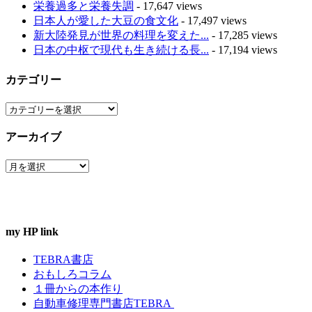
栄養過多と栄養失調
- 17,647 views
日本人が愛した大豆の食文化
- 17,497 views
新大陸発見が世界の料理を変えた...
- 17,285 views
日本の中枢で現代も生き続ける長...
- 17,194 views
カテゴリー
カ
テ
アーカイブ
ゴ
リ
ア
ー
ー
カ
イ
ブ
my HP link
TEBRA書店
おもしろコラム
１冊からの本作り
自動車修理専門書店TEBRA