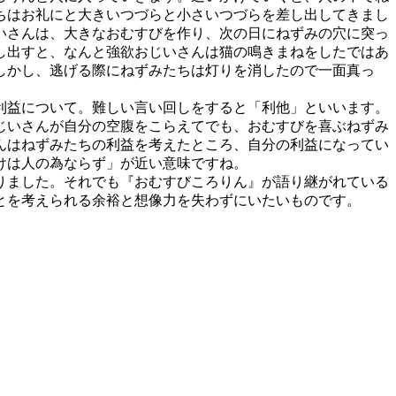
ちはお礼にと大きいつづらと小さいつづらを差し出してきまし
いさんは、大きなおむすびを作り、次の日にねずみの穴に突っ
し出すと、なんと強欲おじいさんは猫の鳴きまねをしたではあ
しかし、逃げる際にねずみたちは灯りを消したので一面真っ
。
利益について。難しい言い回しをすると「利他」といいます。
じいさんが自分の空腹をこらえてでも、おむすびを喜ぶねずみ
んはねずみたちの利益を考えたところ、自分の利益になってい
けは人の為ならず」が近い意味ですね。
りました。それでも『おむすびころりん』が語り継がれている
とを考えられる余裕と想像力を失わずにいたいものです。