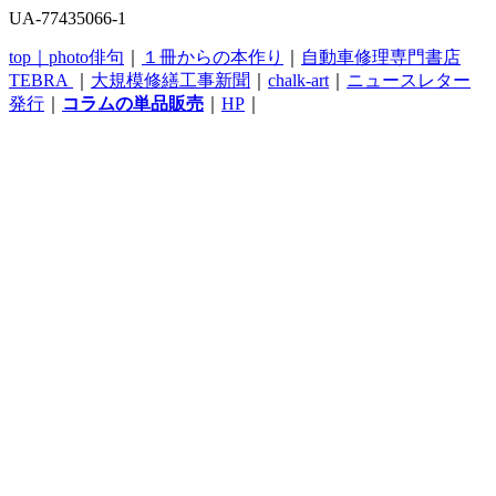
UA-77435066-1
top｜
photo俳句
｜
１冊からの本作り
｜
自動車修理専門書店
TEBRA
｜
大規模修繕工事新聞
｜
chalk-art
｜
ニュースレター
発行
｜
コラムの単品販売
｜
HP
｜