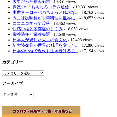
大男だった福沢諭吉
- 19,351 views
保護中: 「おもしろコラム通信...
- 19,331 views
中世ヨーロッパのちょっと残念な...
- 18,762 views
うま味調味料が中華料理を世界に...
- 18,653 views
ニコニコ笑って没落
- 18,462 views
快感中枢と依存症のしくみ
- 18,058 views
栄養過多と栄養失調
- 17,648 views
日本人が愛した大豆の食文化
- 17,498 views
新大陸発見が世界の料理を変えた...
- 17,286 views
日本の中枢で現代も生き続ける長...
- 17,194 views
カテゴリー
カ
テ
アーカイブ
ゴ
リ
ア
ー
ー
カ
イ
ブ