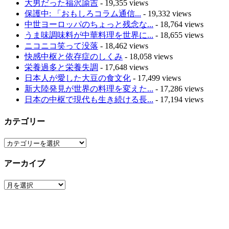
大男だった福沢諭吉
- 19,355 views
保護中: 「おもしろコラム通信...
- 19,332 views
中世ヨーロッパのちょっと残念な...
- 18,764 views
うま味調味料が中華料理を世界に...
- 18,655 views
ニコニコ笑って没落
- 18,462 views
快感中枢と依存症のしくみ
- 18,058 views
栄養過多と栄養失調
- 17,648 views
日本人が愛した大豆の食文化
- 17,499 views
新大陸発見が世界の料理を変えた...
- 17,286 views
日本の中枢で現代も生き続ける長...
- 17,194 views
カテゴリー
カ
テ
アーカイブ
ゴ
リ
ア
ー
ー
カ
イ
ブ