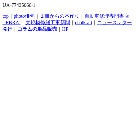
UA-77435066-1
top｜
photo俳句
｜
１冊からの本作り
｜
自動車修理専門書店
TEBRA
｜
大規模修繕工事新聞
｜
chalk-art
｜
ニュースレター
発行
｜
コラムの単品販売
｜
HP
｜