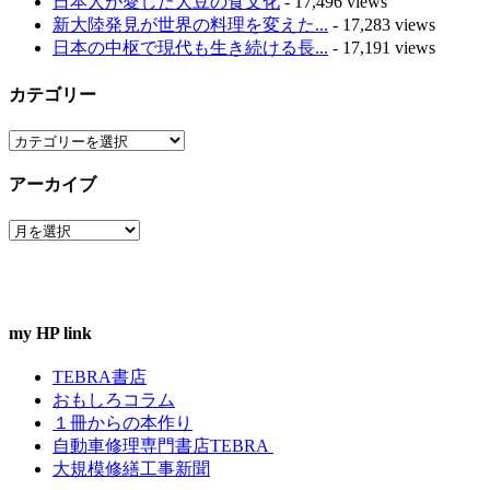
日本人が愛した大豆の食文化
- 17,496 views
新大陸発見が世界の料理を変えた...
- 17,283 views
日本の中枢で現代も生き続ける長...
- 17,191 views
カテゴリー
カ
テ
アーカイブ
ゴ
リ
ア
ー
ー
カ
イ
ブ
my HP link
TEBRA書店
おもしろコラム
１冊からの本作り
自動車修理専門書店TEBRA
大規模修繕工事新聞