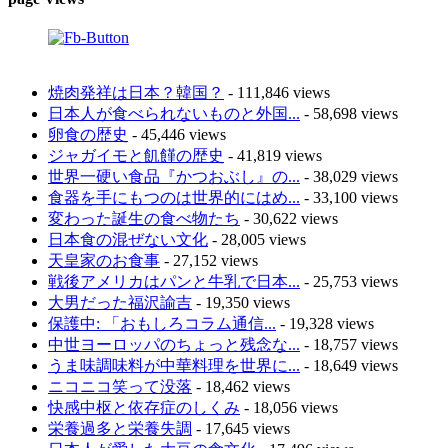
焼肉発祥は日本？韓国？
- 111,846 views
日本人が食べられないものと外国...
- 58,698 views
卵食の歴史
- 45,446 views
ジャガイモと飢饉の歴史
- 41,819 views
世界一硬い食品『かつおぶし』の...
- 38,029 views
食器を手にもつのは世界的にはめ...
- 33,100 views
変わった誕生の食べ物たち
- 30,622 views
日本食の混ぜない文化
- 28,005 views
天皇家のお食事
- 27,152 views
戦後アメリカはパンと牛乳で日本...
- 25,753 views
大男だった福沢諭吉
- 19,350 views
保護中: 「おもしろコラム通信...
- 19,328 views
中世ヨーロッパのちょっと残念な...
- 18,757 views
うま味調味料が中華料理を世界に...
- 18,649 views
ニコニコ笑って没落
- 18,462 views
快感中枢と依存症のしくみ
- 18,056 views
栄養過多と栄養失調
- 17,645 views