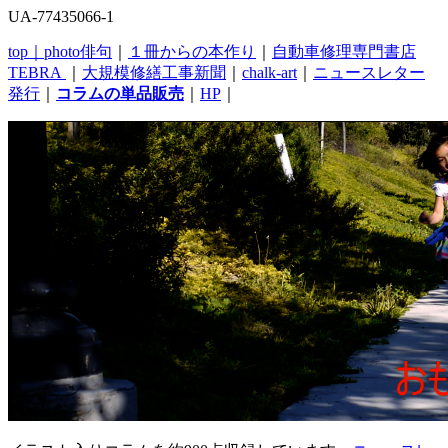
UA-77435066-1
top｜
photo俳句
｜
１冊からの本作り
｜
自動車修理専門書店
TEBRA
｜
大規模修繕工事新聞
｜
chalk-art
｜
ニュースレター
発行
｜
コラムの単品販売
｜
HP
｜