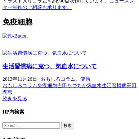
イラスト入りコラムを約900点収録しています。
ニュースレ
ター制作のご相談も承ります。
免疫細胞
生活習慣病に克つ、気血水について
2013年11月26日
|
おもしろコラム
、
健康
おもしろコラム
免疫細胞
吉田たつちか
気血水
生活習慣病
高田
理恵
続きを見る
HP内検索
page Views