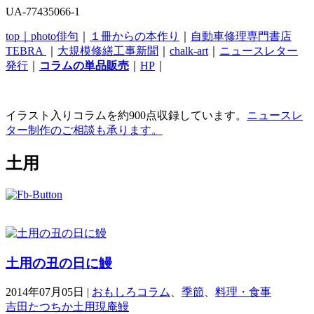
UA-77435066-1
top｜
photo俳句
｜
１冊からの本作り
｜
自動車修理専門書店
TEBRA
｜
大規模修繕工事新聞
｜
chalk-art
｜
ニュースレター
発行
｜
コラムの単品販売
｜
HP
｜
イラスト入りコラムを約900点収録しています。
ニュースレ
ター制作のご相談も承ります。
土用
土用の丑の日に鰻
2014年07月05日
|
おもしろコラム
、
季節
、
料理・食事
吉田たつちか
土用
現庵
鰻