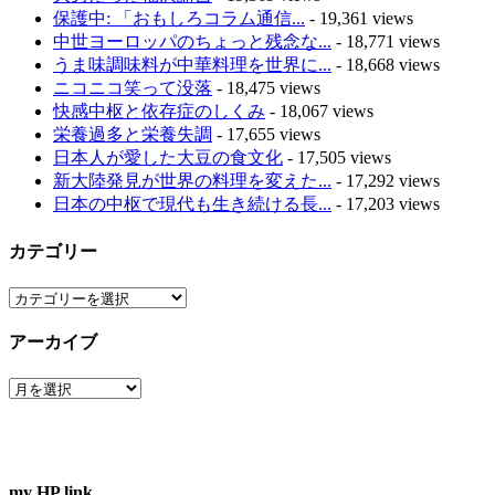
保護中: 「おもしろコラム通信...
- 19,361 views
中世ヨーロッパのちょっと残念な...
- 18,771 views
うま味調味料が中華料理を世界に...
- 18,668 views
ニコニコ笑って没落
- 18,475 views
快感中枢と依存症のしくみ
- 18,067 views
栄養過多と栄養失調
- 17,655 views
日本人が愛した大豆の食文化
- 17,505 views
新大陸発見が世界の料理を変えた...
- 17,292 views
日本の中枢で現代も生き続ける長...
- 17,203 views
カテゴリー
カ
テ
アーカイブ
ゴ
リ
ア
ー
ー
カ
イ
ブ
my HP link