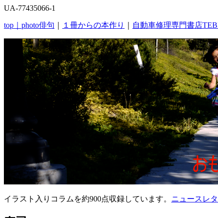
UA-77435066-1
top｜
photo俳句
｜
１冊からの本作り
｜
自動車修理専門書店TEB
イラスト入りコラムを約900点収録しています。
ニュースレタ