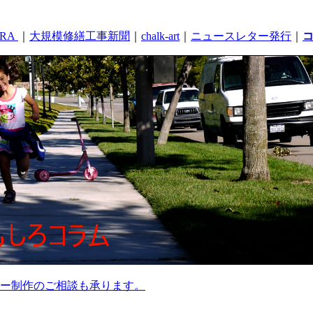
RA
｜
大規模修繕工事新聞
｜
chalk-art
｜
ニュースレター発行
｜
ー制作のご相談も承ります。