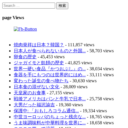
page Views
焼肉発祥は日本？韓国？
- 111,857 views
日本人が食べられないものと外国...
- 58,703 views
卵食の歴史
- 45,453 views
ジャガイモと飢饉の歴史
- 41,825 views
世界一硬い食品『かつおぶし』の...
- 38,034 views
食器を手にもつのは世界的にはめ...
- 33,111 views
変わった誕生の食べ物たち
- 30,630 views
日本食の混ぜない文化
- 28,009 views
天皇家のお食事
- 27,155 views
戦後アメリカはパンと牛乳で日本...
- 25,758 views
大男だった福沢諭吉
- 19,360 views
保護中: 「おもしろコラム通信...
- 19,334 views
中世ヨーロッパのちょっと残念な...
- 18,765 views
うま味調味料が中華料理を世界に...
- 18,658 views