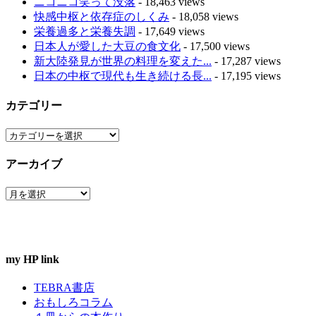
ニコニコ笑って没落
- 18,463 views
快感中枢と依存症のしくみ
- 18,058 views
栄養過多と栄養失調
- 17,649 views
日本人が愛した大豆の食文化
- 17,500 views
新大陸発見が世界の料理を変えた...
- 17,287 views
日本の中枢で現代も生き続ける長...
- 17,195 views
カテゴリー
カ
テ
アーカイブ
ゴ
リ
ア
ー
ー
カ
イ
ブ
my HP link
TEBRA書店
おもしろコラム