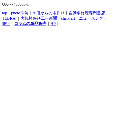
UA-77435066-1
top｜
photo俳句
｜
１冊からの本作り
｜
自動車修理専門書店
TEBRA
｜
大規模修繕工事新聞
｜
chalk-art
｜
ニュースレター
発行
｜
コラムの単品販売
｜
HP
｜