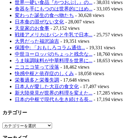
世界一硬い食品『かつおぶし』の...
- 38,031 views
食器を手にもつのは世界的にはめ...
- 33,105 views
変わった誕生の食べ物たち
- 30,628 views
日本食の混ぜない文化
- 28,007 views
天皇家のお食事
- 27,152 views
戦後アメリカはパンと牛乳で日本...
- 25,757 views
大男だった福沢諭吉
- 19,351 views
保護中: 「おもしろコラム通信...
- 19,331 views
中世ヨーロッパのちょっと残念な...
- 18,760 views
うま味調味料が中華料理を世界に...
- 18,653 views
ニコニコ笑って没落
- 18,462 views
快感中枢と依存症のしくみ
- 18,058 views
栄養過多と栄養失調
- 17,648 views
日本人が愛した大豆の食文化
- 17,497 views
新大陸発見が世界の料理を変えた...
- 17,285 views
日本の中枢で現代も生き続ける長...
- 17,194 views
カテゴリー
カ
テ
アーカイブ