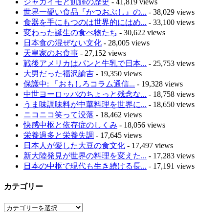
ジャガイモと飢饉の歴史
- 41,819 views
世界一硬い食品『かつおぶし』の...
- 38,029 views
食器を手にもつのは世界的にはめ...
- 33,100 views
変わった誕生の食べ物たち
- 30,622 views
日本食の混ぜない文化
- 28,005 views
天皇家のお食事
- 27,152 views
戦後アメリカはパンと牛乳で日本...
- 25,753 views
大男だった福沢諭吉
- 19,350 views
保護中: 「おもしろコラム通信...
- 19,328 views
中世ヨーロッパのちょっと残念な...
- 18,758 views
うま味調味料が中華料理を世界に...
- 18,650 views
ニコニコ笑って没落
- 18,462 views
快感中枢と依存症のしくみ
- 18,056 views
栄養過多と栄養失調
- 17,645 views
日本人が愛した大豆の食文化
- 17,497 views
新大陸発見が世界の料理を変えた...
- 17,283 views
日本の中枢で現代も生き続ける長...
- 17,191 views
カテゴリー
カ
テ