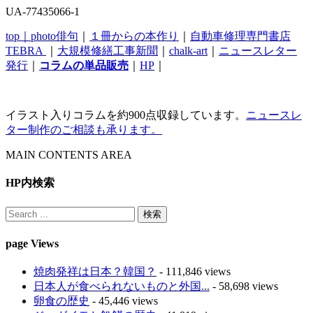
UA-77435066-1
top｜
photo俳句
｜
１冊からの本作り
｜
自動車修理専門書店
TEBRA
｜
大規模修繕工事新聞
｜
chalk-art
｜
ニュースレター
発行
｜
コラムの単品販売
｜
HP
｜
イラスト入りコラムを約900点収録しています。
ニュースレ
ター制作のご相談も承ります。
MAIN CONTENTS AREA
HP内検索
page Views
焼肉発祥は日本？韓国？
- 111,846 views
日本人が食べられないものと外国...
- 58,698 views
卵食の歴史
- 45,446 views