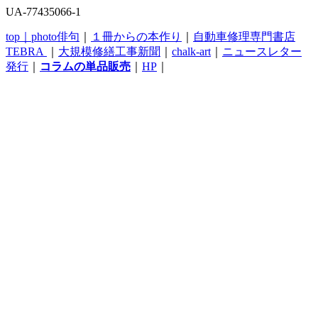
UA-77435066-1
top｜
photo俳句
｜
１冊からの本作り
｜
自動車修理専門書店
TEBRA
｜
大規模修繕工事新聞
｜
chalk-art
｜
ニュースレター
発行
｜
コラムの単品販売
｜
HP
｜