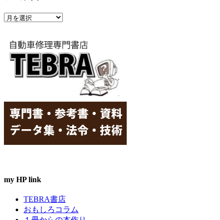
リ
ア
ー
ー
カ
イ
ブ
my HP link
TEBRA書店
おもしろコラム
１冊からの本作り