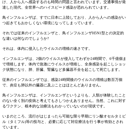
け、人から人へ感染するのも時間の問題と言われています。交通事情が発
達した現代、全世界へのハイスピード感染が恐れられています。
鳥インフルェンザば、すでに日本に上陸しており、人から人への感染がい
つ起きてもおかしくない環境になってしまっています、
それでは従来のインフルエンザと、鳥インフルエンザH5N1型との決定的
な違いは何なのでしょうか?
それは、体内に侵入したウイルスの増殖の速さです。
インフルエンザは、2個のウイルスが侵入してわずか24時聞で、6千億個ま
で増殖します。体内で急激にウイルスが増殖し、全身感染を起こしショッ
ク状態になり、肺、肝臓、腎臓など多臓器不全を起こして死亡します。
従来のインフルエンザでは、感染24時聞後のウイルスの増殖は数百万個
で、炎症も肺以外の臓器に及ぶことはほとんどありません。
鳥インフルエンザは、インフルエンザというよりも、人類が体験したこと
のない全く別の疫病と考えてもさしつかえあリません。当然、これに対す
るワクテン、根本的な治療法もわかっていないのが現状です。
いまのところ、流行がはじまったら可能な限り早期にリン酸オセルタミビ
ル（タミフル)等の投与と、必要に応じて対症療法を行う事が有効とされ
ています。