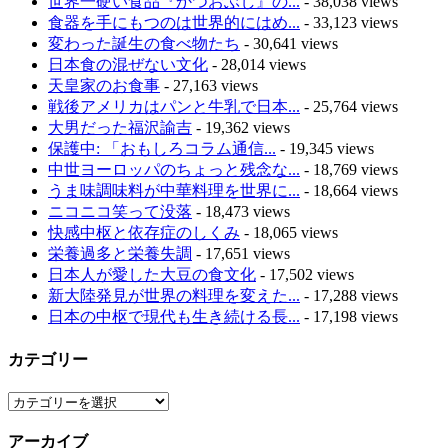
世界一硬い食品『かつおぶし』の...
- 38,038 views
食器を手にもつのは世界的にはめ...
- 33,123 views
変わった誕生の食べ物たち
- 30,641 views
日本食の混ぜない文化
- 28,014 views
天皇家のお食事
- 27,163 views
戦後アメリカはパンと牛乳で日本...
- 25,764 views
大男だった福沢諭吉
- 19,362 views
保護中: 「おもしろコラム通信...
- 19,345 views
中世ヨーロッパのちょっと残念な...
- 18,769 views
うま味調味料が中華料理を世界に...
- 18,664 views
ニコニコ笑って没落
- 18,473 views
快感中枢と依存症のしくみ
- 18,065 views
栄養過多と栄養失調
- 17,651 views
日本人が愛した大豆の食文化
- 17,502 views
新大陸発見が世界の料理を変えた...
- 17,288 views
日本の中枢で現代も生き続ける長...
- 17,198 views
カテゴリー
カ
テ
アーカイブ
ゴ