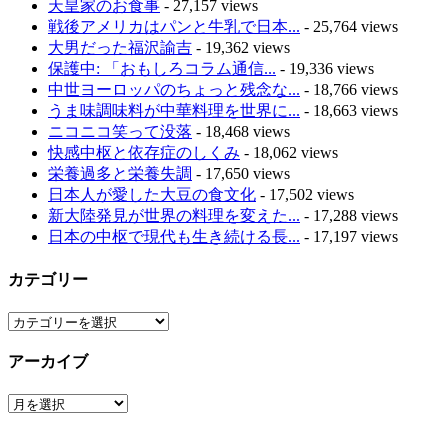
天皇家のお食事
- 27,157 views
戦後アメリカはパンと牛乳で日本...
- 25,764 views
大男だった福沢諭吉
- 19,362 views
保護中: 「おもしろコラム通信...
- 19,336 views
中世ヨーロッパのちょっと残念な...
- 18,766 views
うま味調味料が中華料理を世界に...
- 18,663 views
ニコニコ笑って没落
- 18,468 views
快感中枢と依存症のしくみ
- 18,062 views
栄養過多と栄養失調
- 17,650 views
日本人が愛した大豆の食文化
- 17,502 views
新大陸発見が世界の料理を変えた...
- 17,288 views
日本の中枢で現代も生き続ける長...
- 17,197 views
カテゴリー
カ
テ
アーカイブ
ゴ
リ
ア
ー
ー
カ