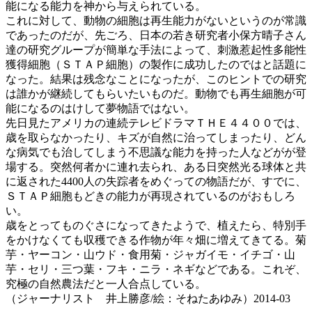
能になる能力を神から与えられている。
これに対して、動物の細胞は再生能力がないというのが常識
であったのだが、先ごろ、日本の若き研究者小保方晴子さん
達の研究グループが簡単な手法によって、刺激惹起性多能性
獲得細胞（ＳＴＡＰ細胞）の製作に成功したのではと話題に
なった。結果は残念なことになったが、このヒントでの研究
は誰かが継続してもらいたいものだ。動物でも再生細胞が可
能になるのはけして夢物語ではない。
先日見たアメリカの連続テレビドラマＴＨＥ４４００では、
歳を取らなかったり、キズが自然に治ってしまったり、どん
な病気でも治してしまう不思議な能力を持った人などがが登
場する。突然何者かに連れ去られ、ある日突然光る球体と共
に返された4400人の失踪者をめぐっての物語だが、すでに、
ＳＴＡＰ細胞もどきの能力が再現されているのがおもしろ
い。
歳をとってものぐさになってきたようで、植えたら、特別手
をかけなくても収穫できる作物が年々畑に増えてきてる。菊
芋・ヤーコン・山ウド・食用菊・ジャガイモ・イチゴ・山
芋・セリ・三つ葉・フキ・ニラ・ネギなどである。これぞ、
究極の自然農法だと一人合点している。
（ジャーナリスト 井上勝彦/絵：そねたあゆみ）2014-03