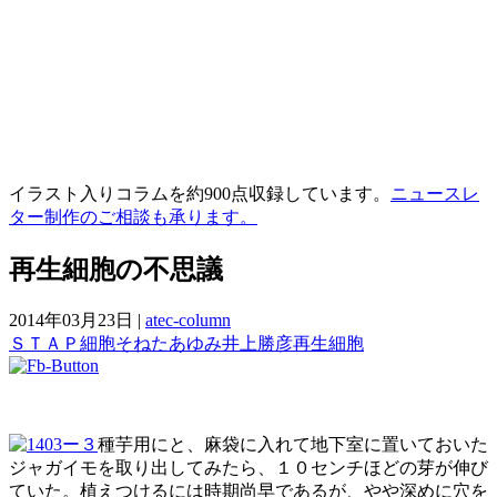
イラスト入りコラムを約900点収録しています。
ニュースレ
ター制作のご相談も承ります。
再生細胞の不思議
2014年03月23日
|
atec-column
ＳＴＡＰ細胞
そねたあゆみ
井上勝彦
再生細胞
種芋用にと、麻袋に入れて地下室に置いておいた
ジャガイモを取り出してみたら、１０センチほどの芽が伸び
ていた。植えつけるには時期尚早であるが、やや深めに穴を