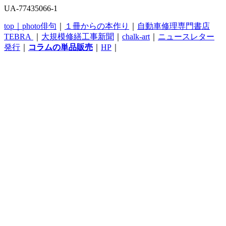
UA-77435066-1
top｜
photo俳句
｜
１冊からの本作り
｜
自動車修理専門書店
TEBRA
｜
大規模修繕工事新聞
｜
chalk-art
｜
ニュースレター
発行
｜
コラムの単品販売
｜
HP
｜