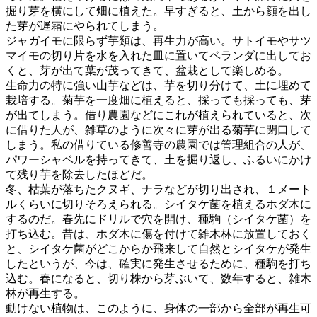
掘り芽を横にして畑に植えた。早すぎると、土から顔を出し
た芽が遅霜にやられてしまう。
ジャガイモに限らず芋類は、再生力が高い。サトイモやサツ
マイモの切り片を水を入れた皿に置いてベランダに出してお
くと、芽が出て葉が茂ってきて、盆栽として楽しめる。
生命力の特に強い山芋などは、芋を切り分けて、土に埋めて
栽培する。菊芋を一度畑に植えると、採っても採っても、芽
が出てしまう。借り農園などにこれが植えられていると、次
に借りた人が、雑草のように次々に芽が出る菊芋に閉口して
しまう。私の借りている修善寺の農園では管理組合の人が、
パワーシャベルを持ってきて、土を掘り返し、ふるいにかけ
て残り芋を除去したほどだ。
冬、枯葉が落ちたクヌギ、ナラなどが切り出され、１メート
ルくらいに切りそろえられる。シイタケ菌を植えるホダ木に
するのだ。春先にドリルで穴を開け、種駒（シイタケ菌）を
打ち込む。昔は、ホダ木に傷を付けて雑木林に放置しておく
と、シイタケ菌がどこからか飛来して自然とシイタケが発生
したというが、今は、確実に発生させるために、種駒を打ち
込む。春になると、切り株から芽ぶいて、数年すると、雑木
林が再生する。
動けない植物は、このように、身体の一部から全部が再生可