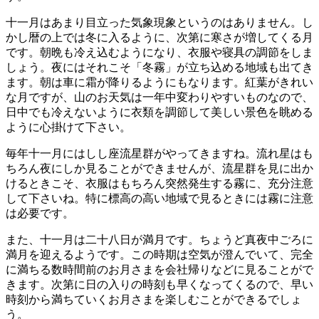
十一月はあまり目立った気象現象というのはありません。し
かし暦の上では冬に入るように、次第に寒さが増してくる月
です。朝晩も冷え込むようになり、衣服や寝具の調節をしま
しょう。夜にはそれこそ「冬霧」が立ち込める地域も出てき
ます。朝は車に霜が降りるようにもなります。紅葉がきれい
な月ですが、山のお天気は一年中変わりやすいものなので、
日中でも冷えないように衣類を調節して美しい景色を眺める
ように心掛けて下さい。
毎年十一月にはしし座流星群がやってきますね。流れ星はも
ちろん夜にしか見ることができませんが、流星群を見に出か
けるときこそ、衣服はもちろん突然発生する霧に、充分注意
して下さいね。特に標高の高い地域で見るときには霧に注意
は必要です。
また、十一月は二十八日が満月です。ちょうど真夜中ごろに
満月を迎えるようです。この時期は空気が澄んでいて、完全
に満ちる数時間前のお月さまを会社帰りなどに見ることがで
きます。次第に日の入りの時刻も早くなってくるので、早い
時刻から満ちていくお月さまを楽しむことができるでしょ
う。