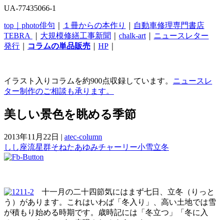
UA-77435066-1
top｜
photo俳句
｜
１冊からの本作り
｜
自動車修理専門書店
TEBRA
｜
大規模修繕工事新聞
｜
chalk-art
｜
ニュースレター
発行
｜
コラムの単品販売
｜
HP
｜
イラスト入りコラムを約900点収録しています。
ニュースレ
ター制作のご相談も承ります。
美しい景色を眺める季節
2013年11月22日
|
atec-column
しし座流星群
そねたあゆみ
チャーリー
小雪
立冬
十一月の二十四節気にはまず七日、立冬（りっと
う）があります。これはいわば「冬入り」、高い土地では雪
が積もり始める時期です。歳時記には「冬立つ」「冬に入