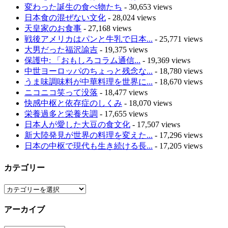
変わった誕生の食べ物たち
- 30,653 views
日本食の混ぜない文化
- 28,024 views
天皇家のお食事
- 27,168 views
戦後アメリカはパンと牛乳で日本...
- 25,771 views
大男だった福沢諭吉
- 19,375 views
保護中: 「おもしろコラム通信...
- 19,369 views
中世ヨーロッパのちょっと残念な...
- 18,780 views
うま味調味料が中華料理を世界に...
- 18,670 views
ニコニコ笑って没落
- 18,477 views
快感中枢と依存症のしくみ
- 18,070 views
栄養過多と栄養失調
- 17,655 views
日本人が愛した大豆の食文化
- 17,507 views
新大陸発見が世界の料理を変えた...
- 17,296 views
日本の中枢で現代も生き続ける長...
- 17,205 views
カテゴリー
カ
テ
アーカイブ
ゴ
リ