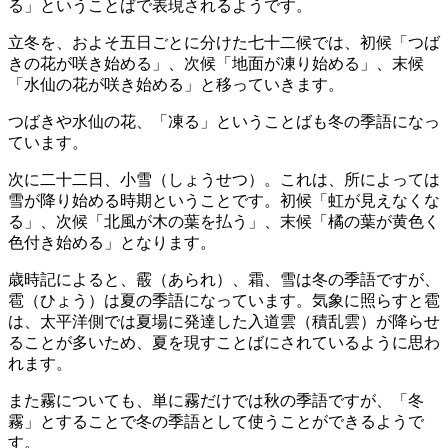
る」ということばで表現されるようです。
立冬を、およそ五日ごとに分けた七十二候では、初候「つば
きの花が咲き始める」、次候「地面が凍り始める」、末候
「水仙の花が咲き始める」と移っていきます。
つばきや水仙の花、「凍る」ということばも冬の季語になっ
ています。
次に二十二日、小雪（しょうせつ）。これは、所によっては
雪が降り始める時期ということです。初候「虹が見えなくな
る」、次候「北風が木の葉を払う」、末候「橘の葉が黄色く
色付き始める」となります。
歳時記によると、霰（あられ）、霜、雪は冬の季語ですが、
雹（ひょう）は夏の季語になっています。気象に照らすと雹
は、太平洋側では夏場に発達した入道雲（積乱雲）が降らせ
ることが多いため、夏を現すことばにされているように思わ
れます。
また霧についても、単に霧だけでは秋の季語ですが、「冬
霧」とすることで冬の季語として使うことができるようで
す。