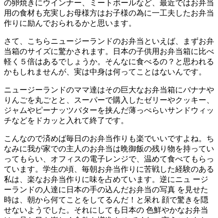
の卵焼きにウインナー、ミートボールなど、最近ではお弁当
用の食材も充実しお母様方はお子様の為に一工夫したお弁当
作りに励んでおられるかと思います。
さて、こちらニュージーランドのお弁当といえば、まずお弁
当箱のサイズに驚かされます。日本の子供用お弁当箱に比べ
軽く５倍はあるでしょうか。そんなに食べるの？と思われる
かもしれませんが、実は中身は何ってことはないんです。
ニュージーランドのママ達はその巨大なお弁当箱にバナナや
りんごを丸ごとと、スーパーで購入したゼリーやクッキー、
ジャムやピーナッツバターを挟んだ薄っぺらいサンドウィッ
チなどをドカッと入れて終了です。
こんなので済めば毎日のお弁当作りも楽でいいですよね。ち
なみに我が家での主人のお弁当は晩御飯の残り物を持ってい
ってもらい、オフィスの電子レンジで、温めて食べてもらっ
ています。学生の頃、毎朝お弁当作りに苦戦した経験のある
私は、楽なお弁当作りに味を占めています。逆にニュ ージ
ーランドの人達に日本の手の込んだお弁当の写真 を見せた
時は、朝から何てことをしてるんだ！と呆れ 顔で驚きを隠
せないようでした。それにしても日本の 色鮮やかなお弁当