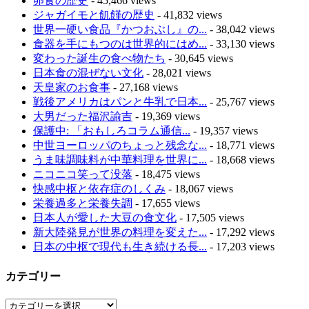
卵食の歴史
- 45,466 views
ジャガイモと飢饉の歴史
- 41,832 views
世界一硬い食品『かつおぶし』の...
- 38,042 views
食器を手にもつのは世界的にはめ...
- 33,130 views
変わった誕生の食べ物たち
- 30,645 views
日本食の混ぜない文化
- 28,021 views
天皇家のお食事
- 27,168 views
戦後アメリカはパンと牛乳で日本...
- 25,767 views
大男だった福沢諭吉
- 19,369 views
保護中: 「おもしろコラム通信...
- 19,357 views
中世ヨーロッパのちょっと残念な...
- 18,771 views
うま味調味料が中華料理を世界に...
- 18,668 views
ニコニコ笑って没落
- 18,475 views
快感中枢と依存症のしくみ
- 18,067 views
栄養過多と栄養失調
- 17,655 views
日本人が愛した大豆の食文化
- 17,505 views
新大陸発見が世界の料理を変えた...
- 17,292 views
日本の中枢で現代も生き続ける長...
- 17,203 views
カテゴリー
カ