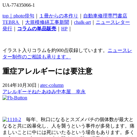
UA-77435066-1
top｜
photo俳句
｜
１冊からの本作り
｜
自動車修理専門書店
TEBRA
｜
大規模修繕工事新聞
｜
chalk-art
｜
ニュースレター
発行
｜
コラムの単品販売
｜
HP
｜
イラスト入りコラムを約900点収録しています。
ニュースレ
ター制作のご相談も承ります。
重症アレルギーには要注意
2014年10月30日
|
atec-column
アレルギー
そねたあゆみ
中本屋 幸永
毎年、秋口になるとスズメバチの個体数が最大と
なると共に凶暴化し、人を襲うという事件が多発します。痛
ましいことに中には死にいたるという場合もあります。多く