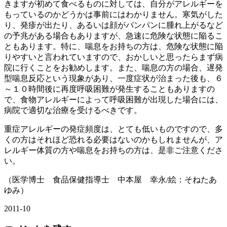
きますが初めて食べるものに対しては、自分がアレルギーを
もっているのかどうかは事前にはわかりません。寒気がした
り、発疹が出たり、あるいは顔がパンパンに腫れ上がるなど
の予兆がある場合もありますが、急速に危険な状態に陥るこ
ともあります。特に、喘息をお持ちの方は、危険な状態に陥
りやすいと言われていますので、おかしいと思ったらまず病
院に行くことをお勧めします。また、喘息の方の場合、遅発
型喘息反応という現象があり、一度症状が治まった後も、６
～１０時間後に再度呼吸困難が発生することもありますの
で、食物アレルギーによって呼吸困難が出現した場合には、
病院で適切な治療を受けるべきです。
重症アレルギーの発症頻度は、とても低いものですので、多
くの方はそれほど恐れる必要はないのかもしれませんが、ア
レルギー体質の方や喘息をお持ちの方は、是非ご注意くださ
い。
（医学博士 食品保健指導士 中本屋 幸永/絵：そねたあ
ゆみ）
2011-10