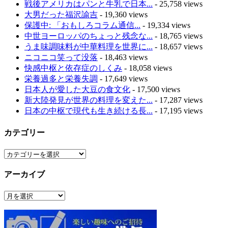
戦後アメリカはパンと牛乳で日本...
- 25,758 views
大男だった福沢諭吉
- 19,360 views
保護中: 「おもしろコラム通信...
- 19,334 views
中世ヨーロッパのちょっと残念な...
- 18,765 views
うま味調味料が中華料理を世界に...
- 18,657 views
ニコニコ笑って没落
- 18,463 views
快感中枢と依存症のしくみ
- 18,058 views
栄養過多と栄養失調
- 17,649 views
日本人が愛した大豆の食文化
- 17,500 views
新大陸発見が世界の料理を変えた...
- 17,287 views
日本の中枢で現代も生き続ける長...
- 17,195 views
カテゴリー
カ
テ
アーカイブ
ゴ
リ
ア
ー
ー
カ
イ