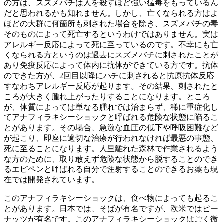
の方は、スズメバチは人を殺すほど強い猛毒をもっているん
だと思われるかも知れません。しかし、亡くなられる方はよ
ほどの大群に何箇所も刺された場合を除き、スズメバチの毒
そのものによって死亡するというわけではありません。実は
アレルギー反応によって死に至っているのです。不幸にも亡
くなられる方というのは過去にスズメバチに刺されたことが
あり免疫反応によって体内に抗体ができている方です。抗体
のできた方が、2回目以降にハチに刺されると抗原抗体反応
すなわちアレルギー反応が起ります。その結果、刺されたと
ころが大きく腫れ上がったりすることになります。ところ
が、体質によっては単なる腫れでは治まらず、稀に重症化し
てアナフィラキシーショックと呼ばれる危険な状態に陥るこ
とがあります。その場合、急激な血圧の低下や呼吸困難など
が起こり、即座に適切な治療が行われなければ最悪の事態、
死に至ることになります。人里離れた森林で作業されるよう
な方のために、取り敢えず危険な状態から脱することのでき
るエピペンと呼ばれる自分で注射することのできるお薬も現
在では開発されています。
このアナフィラキシーショックは、食べ物によっても起るこ
とがあります。日本では、そばが有名ですが、欧米ではピー
ナッツが有名です。このアナフィラキシーショックはごく微