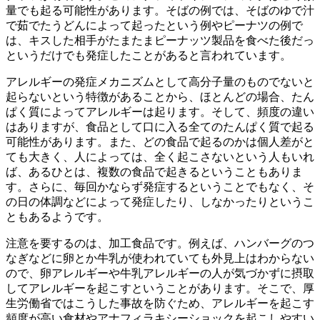
量でも起る可能性があります。そばの例では、そばのゆで汁
で茹でたうどんによって起ったという例やピーナツの例で
は、キスした相手がたまたまピーナッツ製品を食べた後だっ
というだけでも発症したことがあると言われています。
アレルギーの発症メカニズムとして高分子量のものでないと
起らないという特徴があることから、ほとんどの場合、たん
ぱく質によってアレルギーは起ります。そして、頻度の違い
はありますが、食品として口に入る全てのたんぱく質で起る
可能性があります。また、どの食品で起るのかは個人差がと
ても大きく、人によっては、全く起こさないという人もいれ
ば、あるひとは、複数の食品で起きるということもありま
す。さらに、毎回かならず発症するということでもなく、そ
の日の体調などによって発症したり、しなかったりというこ
ともあるようです。
注意を要するのは、加工食品です。例えば、ハンバーグのつ
なぎなどに卵とか牛乳が使われていても外見上はわからない
ので、卵アレルギーや牛乳アレルギーの人が気づかずに摂取
してアレルギーを起こすということがあります。そこで、厚
生労働省ではこうした事故を防ぐため、アレルギーを起こす
頻度が高い食材やアナフィラキシーショックを起こしやすい