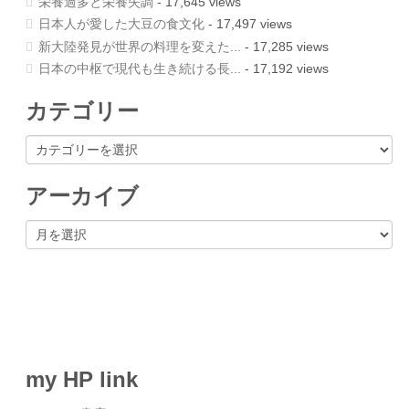
栄養過多と栄養失調
- 17,645 views
日本人が愛した大豆の食文化
- 17,497 views
新大陸発見が世界の料理を変えた...
- 17,285 views
日本の中枢で現代も生き続ける長...
- 17,192 views
カテゴリー
カ
テ
ゴ
リ
アーカイブ
ー
ア
ー
カ
イ
ブ
my HP link