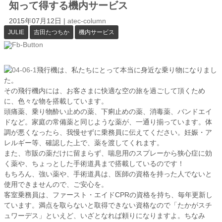
知って得する機内サービス
2015年07月12日
|
atec-column
JULIE
吉田たつちか
機内サービス
飛行機は、私たちにとって本当に身近な乗り物になりまし
た。
その飛行機内には、お客さまに快適な空の旅を過ごして頂くため
に、色々な物を搭載しています。
頭痛薬、乗り物酔い止めの薬、下痢止めの薬、消毒薬、バンドエイ
ドなど。家庭の常備薬と同じような薬が、一通り揃っています。体
調が悪くなったら、我慢せずに乗務員に伝えてください。妊娠・ア
レルギー等、確認した上で、薬を渡してくれます。
また、市販の薬だけに留まらず、喘息用のスプレーから狭心症に効
く薬や、ちょっとした手術道具まで搭載しているのです！
もちろん、強い薬や、手術道具は、医師の資格を持った人でないと
使用できませんので、ご安心を。
客室乗務員は、ファースト・エイドCPRの資格を持ち、毎年更新し
ています。満点を取らないと取得できない資格なので「たかがスチ
ュワーデス」といえど、いざとなれば頼りになりますよ。ちなみ