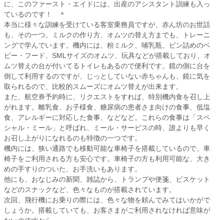
に、このファースト・エイドには、出産のアシスタント訓練も入っ
ているのです！ ＊
本当に様々な訓練を受けている客室乗務員ですが、赤ん坊のお世話
も、その一つ。ミルクの作り方、オムツの替え方までも、トレーニ
ングで学んでいます。機内には、粉ミルク、哺乳瓶、ビン詰めのベ
ビー・フード、SMLサイズのオムツ、玩具などが搭載しており、オ
ムツ替えの台が付いてるトイレもあるので便利です。鏡の側に台を
倒して利用するのですが、じっとしていない赤ちゃんも、鏡に気を
取られるので、比較的スムーズにオムツ替えが出来ます。
また、航空券予約時に、リクエストをすれば、特別機内食を召し上
がれます。離乳食、お子様食、糖尿病の患者さま向けの食事、低塩
食、アレルギーに対応した食事、などなど。これらの食事は「スペ
シャル・ミール」と呼ばれ、ミール・サービスの時、誰よりも早く
お召し上がりになれるのも特徴の一つです。
機内には、狭い通路でも移動可能な車椅子を搭載しているので、車
椅子をご利用される方も安心です。車椅子の方も利用可能な、大き
めの手すりのついた、お手洗いもあります。
他にも、おなじみの新聞、雑誌から、トランプや便箋、ビスケット
などのスナックなど、色々なものが搭載されています。
次回、飛行機にお乗りの際には、色々な物を頼んでみてはいかがで
しょうか。搭載していても、お客さまがご利用されなければ意味が