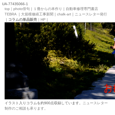
UA-77435066-1
top｜
photo俳句
｜
１冊からの本作り
｜
自動車修理専門書店
TEBRA
｜
大規模修繕工事新聞
｜
chalk-art
｜
ニュースレター発行
｜
コラムの単品販売
｜
HP
｜
イラスト入りコラムを約900点収録しています。
ニュースレター
制作のご相談も承ります。