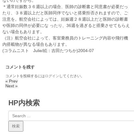
ないのですから。
＊通常妊娠数３６週以上の場合、医師の診断書と同意書が必要だっ
たり、３８週以上だと医師同伴でないと搭乗拒否されますので、ご
注意を。航空会社によっては、妊娠週２８週以上だと医師の診断書
や医師の同伴が必要にな ったり、36週を過ぎると搭乗させてもらえ
ない場合もあります。
（注）航空会社によって、客室乗務員のトレーニング内容や飛行機
内搭載物が異なる場合もあります。
(コラムニスト Julie/絵：吉田たつちか)2004-07
コメントを残す
コメントを投稿するには
ログイン
してください。
« Prev
Next »
HP内検索