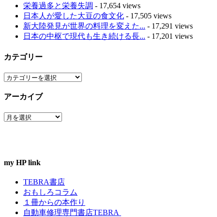
栄養過多と栄養失調
- 17,654 views
日本人が愛した大豆の食文化
- 17,505 views
新大陸発見が世界の料理を変えた...
- 17,291 views
日本の中枢で現代も生き続ける長...
- 17,201 views
カテゴリー
カ
テ
アーカイブ
ゴ
リ
ア
ー
ー
カ
イ
ブ
my HP link
TEBRA書店
おもしろコラム
１冊からの本作り
自動車修理専門書店TEBRA