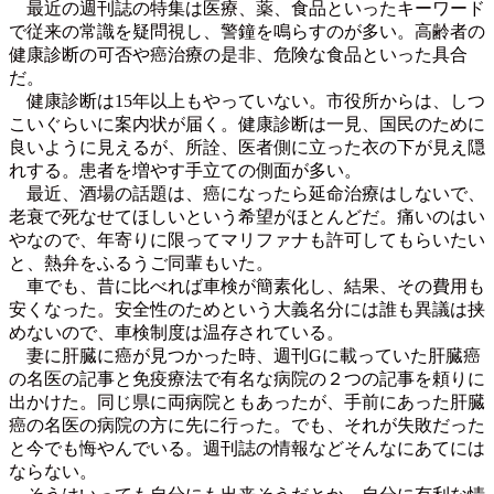
最近の週刊誌の特集は医療、薬、食品といったキーワード
で従来の常識を疑問視し、警鐘を鳴らすのが多い。高齢者の
健康診断の可否や癌治療の是非、危険な食品といった具合
だ。
健康診断は15年以上もやっていない。市役所からは、しつ
こいぐらいに案内状が届く。健康診断は一見、国民のために
良いように見えるが、所詮、医者側に立った衣の下が見え隠
れする。患者を増やす手立ての側面が多い。
最近、酒場の話題は、癌になったら延命治療はしないで、
老衰で死なせてほしいという希望がほとんどだ。痛いのはい
やなので、年寄りに限ってマリファナも許可してもらいたい
と、熱弁をふるうご同輩もいた。
車でも、昔に比べれば車検が簡素化し、結果、その費用も
安くなった。安全性のためという大義名分には誰も異議は挟
めないので、車検制度は温存されている。
妻に肝臓に癌が見つかった時、週刊Gに載っていた肝臓癌
の名医の記事と免疫療法で有名な病院の２つの記事を頼りに
出かけた。同じ県に両病院ともあったが、手前にあった肝臓
癌の名医の病院の方に先に行った。でも、それが失敗だった
と今でも悔やんでいる。週刊誌の情報などそんなにあてには
ならない。