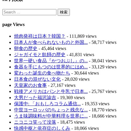
page Views
焼肉発祥は日本？韓国？
- 111,869 views
日本人が食べられないものと外国...
- 58,717 views
卵食の歴史
- 45,464 views
ジャガイモと飢饉の歴史
- 41,831 views
世界一硬い食品『かつおぶし』の...
- 38,041 views
食器を手にもつのは世界的にはめ...
- 33,129 views
変わった誕生の食べ物たち
- 30,644 views
日本食の混ぜない文化
- 28,020 views
天皇家のお食事
- 27,167 views
戦後アメリカはパンと牛乳で日本...
- 25,767 views
大男だった福沢諭吉
- 19,369 views
保護中: 「おもしろコラム通信...
- 19,353 views
中世ヨーロッパのちょっと残念な...
- 18,770 views
うま味調味料が中華料理を世界に...
- 18,666 views
ニコニコ笑って没落
- 18,475 views
快感中枢と依存症のしくみ
- 18,066 views