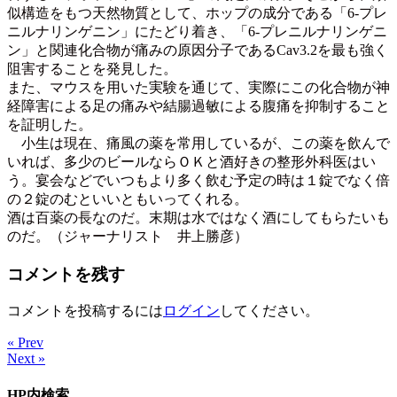
似構造をもつ天然物質として、ホップの成分である「6-プレ
ニルナリンゲニン」にたどり着き、「6-プレニルナリンゲニ
ン」と関連化合物が痛みの原因分子であるCav3.2を最も強く
阻害することを発見した。
また、マウスを用いた実験を通じて、実際にこの化合物が神
経障害による足の痛みや結腸過敏による腹痛を抑制すること
を証明した。
小生は現在、痛風の薬を常用しているが、この薬を飲んで
いれば、多少のビールならＯＫと酒好きの整形外科医はい
う。宴会などでいつもより多く飲む予定の時は１錠でなく倍
の２錠のむといいともいってくれる。
酒は百薬の長なのだ。末期は水ではなく酒にしてもらたいも
のだ。（ジャーナリスト 井上勝彦）
コメントを残す
コメントを投稿するには
ログイン
してください。
« Prev
Next »
HP内検索