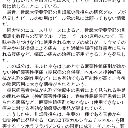
そうはいっても自分にも出来そうだとか、自分に有利な情
報は信じることにしている。
最近、近畿大学薬学部の川畑篤史教授らの研究グループが
発見したビールの効用はビール党の私には願ってもない情報
だ。
同大学のニュースリリースによると、近畿大学薬学部の川
畑篤史教授らの研究グループは、ビールの原料の1つで、苦
味や香りづけなどに使用されるホップの成分が、リウマチの
痛みや神経損傷による痛み、また過敏性腸症候群患者に見ら
れる腹痛など、幅広い痛みの治療に応用できることを発見し
た。
この成分は、モルヒネをはじめとする麻薬性鎮痛剤が効か
ない神経障害性疼痛（糖尿病の合併症、ヘルペス後神経痛、
抗がん剤の副作用など）にも有効である可能性が高く、今後
の臨床応用に大きな期待がされるという。
糖尿病患者や抗がん剤で治療中の患者によく見られる手足
の痺れや痛み（神経障害性疼痛）、過敏性腸症候群患者に見
られる腹痛など、麻薬性鎮痛剤が効かない（使用できない）
痛みに対する有効な治療薬の開発が望まれている。
こうした中、川畑教授らは、生薬の一種である苦参から、
知覚神経に発現する「Cav3.2 T型カルシウムチャネル」を阻
害する「ソホラフラバノンG」の同定に成功。そこから、類