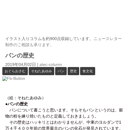
イラスト入りコラムを約900点収録しています。
ニュースレター
制作のご相談も承ります。
パンの歴史
2019年04月02日
|
atec-column
おぐらおさむ
そねたあゆみ
パン
歴史
食文化
（絵：そねたあゆみ）
●パンの歴史
パンについて書こうと思います。そもそもパンというのは、穀
物の粉を練り焼いたものと定義しておきましょう。
その歴史はハッキリとはわかりませんが、中東のヨルダンで1
万４千４００年前の世界最古のパンの化石が発見されています。