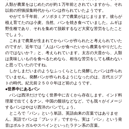
人類が農業をはじめたのが約１万年前とされていますから、それ
以前の狩猟採集時代からパンは作られていたようです。
やがて５千年前、メソポタミアで農業がはじまります。彼らが
植え育てたのは小麦。当然、パンを焼き食べていました。ムギは
野生種であり、それを集めて脱穀するなど大変な苦労をしたこと
でしょう。
これまで農業が生まれてからパンが作られたと考えられていた
のですが、近年では「人はパンが食べたいから農業をやりだした
のではないか？」と、考えられています。太古の大昔から、人類
は美味しいものを食べるためなら、相当な苦労をしても構わない
と思っていたのですね。
しかしまだいまのようなふっくらとした発酵したパンは作られ
ていません。発酵パンが作られるようになったのは、古代エジプ
トの時代。紀元前２５００年ほど前のようです。
●世界中にあるパン
パンは西洋だけでなく世界中に古くから存在します。インド料
理屋で出てくるナン。中国の饅頭などなど。でも我々がイメージ
するパンはやはり西洋のパンでしょう。
ところで『パン』という単語。英語由来の言葉ではありませ
ん。英語でパンは「ブレッド」ですから。実は「パン」という発
音はポルトガルやスペインといったラテン系の言葉。