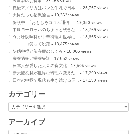
天皇家のお食事
- 27,166 views
戦後アメリカはパンと牛乳で日本...
- 25,767 views
大男だった福沢諭吉
- 19,362 views
保護中: 「おもしろコラム通信...
- 19,350 views
中世ヨーロッパのちょっと残念な...
- 18,769 views
うま味調味料が中華料理を世界に...
- 18,665 views
ニコニコ笑って没落
- 18,475 views
快感中枢と依存症のしくみ
- 18,066 views
栄養過多と栄養失調
- 17,652 views
日本人が愛した大豆の食文化
- 17,505 views
新大陸発見が世界の料理を変えた...
- 17,290 views
日本の中枢で現代も生き続ける長...
- 17,199 views
カテゴリー
カ
テ
ゴ
リ
アーカイブ
ー
ア