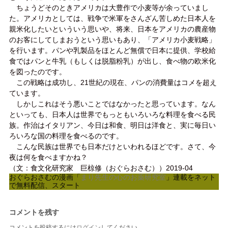
ちょうどそのときアメリカは大豊作で小麦等が余っていまし
た。アメリカとしては、戦争で米軍をさんざん苦しめた日本人を
親米化したいといういう思いや、将来、日本をアメリカの農産物
のお客にしてしまおうという思いもあり、「アメリカ小麦戦略」
を行います。パンや乳製品をほとんど無償で日本に提供、学校給
食ではパンと牛乳（もしくは脱脂粉乳）が出し、食べ物の欧米化
を図ったのです。
この戦略は成功し、21世紀の現在、パンの消費量はコメを超え
ています。
しかしこれはそう悪いことではなかったと思っています。なん
といっても、日本人は世界でもっともいろいろな料理を食べる民
族。作治はイタリアン、今日は和食、明日は洋食と、実に毎日い
ろいろな国の料理を食べるのです。
こんな民族は世界でも日本だけといわれるほどです。さて、今
夜は何を食べますかね？
（文：食文化研究家 巨椋修（おぐらおさむ））2019-04
おぐらおさむの漫画「
まり先生の心のお薬研究室
」連載をネット
で無料配信、スタート
コメントを残す
コメントを投稿するには
ログイン
してください。