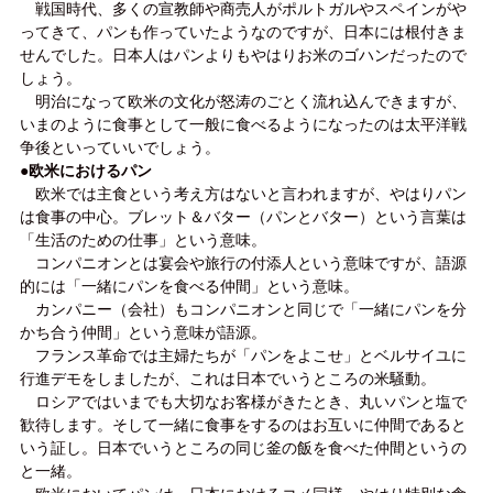
戦国時代、多くの宣教師や商売人がポルトガルやスペインがや
ってきて、パンも作っていたようなのですが、日本には根付きま
せんでした。日本人はパンよりもやはりお米のゴハンだったので
しょう。
明治になって欧米の文化が怒涛のごとく流れ込んできますが、
いまのように食事として一般に食べるようになったのは太平洋戦
争後といっていいでしょう。
●欧米におけるパン
欧米では主食という考え方はないと言われますが、やはりパン
は食事の中心。ブレット＆バター（パンとバター）という言葉は
「生活のための仕事」という意味。
コンパニオンとは宴会や旅行の付添人という意味ですが、語源
的には「一緒にパンを食べる仲間」という意味。
カンパニー（会社）もコンパニオンと同じで「一緒にパンを分
かち合う仲間」という意味が語源。
フランス革命では主婦たちが「パンをよこせ」とベルサイユに
行進デモをしましたが、これは日本でいうところの米騒動。
ロシアではいまでも大切なお客様がきたとき、丸いパンと塩で
歓待します。そして一緒に食事をするのはお互いに仲間であると
いう証し。日本でいうところの同じ釜の飯を食べた仲間というの
と一緒。