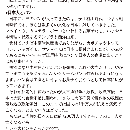
欧米においてパンは、日本におけるコメ同様、やはり特別な食
べ物なのですね。
●日本人とパン
日本に西洋のパンが入ってきたのは、安土桃山時代、つまり戦
国時代です。彼らは数多くの文化を日本に残していきました。コ
ンペイトウ、カステラ、ボーロといわれるお菓子たち。いまや日
本料理を代表するテンプラも西洋由来。
食材でいえば中南米原産地でありながら、カボチャやトウモロ
コシ、ジャガイモ、サツマイモは日本に根付きましたが、小麦粉
があるにもかかわらず江戸時代にパンが日本人の食卓に出ること
はありませんでした。
明治になり木村屋がアンパンを発明。これが大当たりし、やが
ていまでもあるジャムパンやクリームパンも作られるようになり
ます。パン食は主食というよりお菓子やおやつとして日本に広が
っていきます。
それが決定的に変わったのが太平洋戦争の敗戦。敗戦直後、日
本は大変な食糧不足に襲われ、さらに天候不良で農作物の収穫は
落ち込み政治家は「このままでは国民の1千万人が飢えと病気で
亡くなる」とまでいうほどでした。
ちなみに当時の日本人口は約7200万人ですから、7人に一人が
亡くなるかも
という大ピンチだったのです。