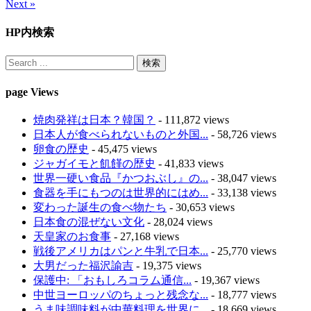
Next »
HP内検索
page Views
焼肉発祥は日本？韓国？
- 111,872 views
日本人が食べられないものと外国...
- 58,726 views
卵食の歴史
- 45,475 views
ジャガイモと飢饉の歴史
- 41,833 views
世界一硬い食品『かつおぶし』の...
- 38,047 views
食器を手にもつのは世界的にはめ...
- 33,138 views
変わった誕生の食べ物たち
- 30,653 views
日本食の混ぜない文化
- 28,024 views
天皇家のお食事
- 27,168 views
戦後アメリカはパンと牛乳で日本...
- 25,770 views
大男だった福沢諭吉
- 19,375 views
保護中: 「おもしろコラム通信...
- 19,367 views
中世ヨーロッパのちょっと残念な...
- 18,777 views
うま味調味料が中華料理を世界に...
- 18,669 views