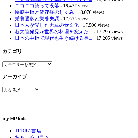
ニコニコ笑って没落
- 18,477 views
快感中枢と依存症のしくみ
- 18,070 views
栄養過多と栄養失調
- 17,655 views
日本人が愛した大豆の食文化
- 17,506 views
新大陸発見が世界の料理を変えた...
- 17,296 views
日本の中枢で現代も生き続ける長...
- 17,205 views
カテゴリー
カ
テ
アーカイブ
ゴ
リ
ア
ー
ー
カ
イ
ブ
my HP link
TEBRA書店
おもしろコラム