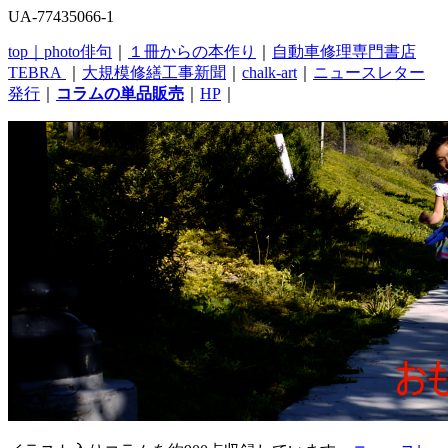
UA-77435066-1
top｜
photo俳句
｜
１冊からの本作り
｜
自動車修理専門書店
TEBRA
｜
大規模修繕工事新聞
｜
chalk-art
｜
ニュースレター
発行
｜
コラムの単品販売
｜
HP
｜