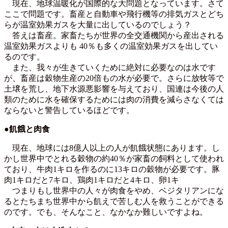
現在、地球温暖化が国際的な大問題となっています。さて
ここで問題です。畜産と自動車や飛行機等の排気ガスとどち
らが温室効果ガスを大量に出しているのでしょう？
答えは畜産。家畜たちが世界の全交通機関から産出される
温室効果ガスよりも 40％も多くの温室効果ガスを出してい
るのです。
また、我々が生きていくために絶対に必要なのは水です
が、畜産は穀物生産の20倍もの水が必要で。さらに放牧等で
土壌を荒し、地下水源悪影響を与えており、国連は今後の人
類のために水を確保するためには肉の消費を減らさなくては
ならないと警告しているほどです。
●飢餓と肉食
現在、地球には8億人以上の人が飢餓状態にあります。し
かし世界中でとれる穀物の約40％が家畜の飼料として使われ
ており、牛肉1キロを作るのに13キロの穀物が必要です。豚
肉1キロだと7キロ、鶏肉1キロだと4キロ、卵1キ
つまりもし世界中の人々が肉食をやめ、ベジタリアンにな
るとたちまち世界中から飢えで苦しむ人を救うことができる
のです。でも、そんなこと、なかなか難しいですよね。