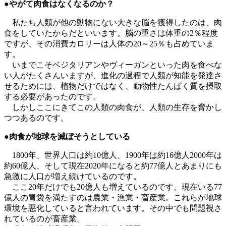
●やがて肉食はなくなるのか？
私たち人類が他の動物にない大きな脳を獲得したのは、肉
食をしていたからだといいます。脳の重さは体重の2％程度
ですが、その消費カロリーは人体の20～25％も占めていま
す。
いまでこそベジタリアンやヴィーガンといった肉を食べな
い人がたくさんいますが、進化の過程で人類が知能を発達さ
せるためには、植物だけではなく、動物性たんぱく質を摂取
する必要があったのです。
しかしここにきてこの人類の肉食が、人類の生存を脅かし
つつあるのです。
●肉食が地球を滅ぼそうとしている
1800年、世界人口は約10億人、1900年は約16億人2000年は
約60億人、そして現在2020年になると約77億人とあまりにも
急激に人口が増え続けているのです。
ここ20年だけでも20億人も増えているのです。現在いる77
億人の胃袋を満たすのは農業・漁業・畜産業。これらが地球
環境を悪化していると言われています。その中でも問題視さ
れているのが畜産業。