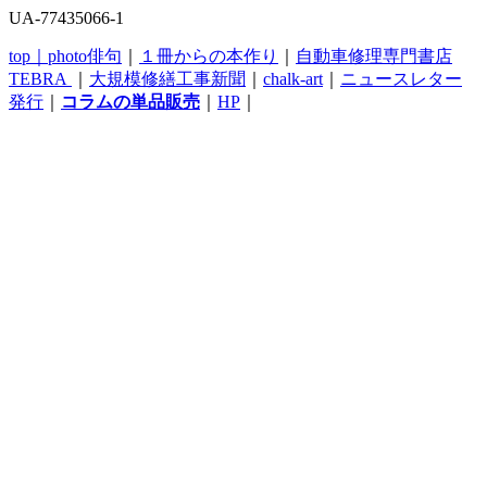
UA-77435066-1
top｜
photo俳句
｜
１冊からの本作り
｜
自動車修理専門書店
TEBRA
｜
大規模修繕工事新聞
｜
chalk-art
｜
ニュースレター
発行
｜
コラムの単品販売
｜
HP
｜