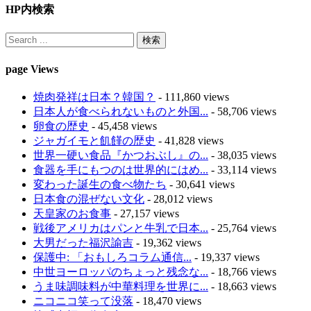
HP内検索
page Views
焼肉発祥は日本？韓国？
- 111,860 views
日本人が食べられないものと外国...
- 58,706 views
卵食の歴史
- 45,458 views
ジャガイモと飢饉の歴史
- 41,828 views
世界一硬い食品『かつおぶし』の...
- 38,035 views
食器を手にもつのは世界的にはめ...
- 33,114 views
変わった誕生の食べ物たち
- 30,641 views
日本食の混ぜない文化
- 28,012 views
天皇家のお食事
- 27,157 views
戦後アメリカはパンと牛乳で日本...
- 25,764 views
大男だった福沢諭吉
- 19,362 views
保護中: 「おもしろコラム通信...
- 19,337 views
中世ヨーロッパのちょっと残念な...
- 18,766 views
うま味調味料が中華料理を世界に...
- 18,663 views
ニコニコ笑って没落
- 18,470 views