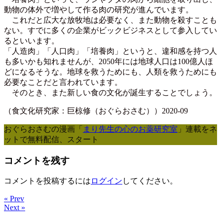
動物の体外で増やして作る肉の研究が進んでいます。
これだと広大な放牧地は必要なく、また動物を殺すことも
ない。すでに多くの企業がビックビジネスとして参入してい
るといいます。
「人造肉」「人口肉」「培養肉」というと、違和感を持つ人
も多いかも知れませんが、2050年には地球人口は100億人ほ
どになるそうな。地球を救うためにも、人類を救うためにも
必要なことだと言われています。
そのとき、また新しい食の文化が誕生することでしょう。
（食文化研究家：巨椋修（おぐらおさむ））2020-09
おぐらおさむの漫画「
まり先生の心のお薬研究室
」連載をネ
ットで無料配信、スタート
コメントを残す
コメントを投稿するには
ログイン
してください。
« Prev
Next »