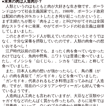
●未来の肉は人造肉か？
人類というのはもともと肉が大好きな生き物です。ポーラ
ンドはかつて社会主義国家でした。1980年、ポーランド政府
は配給の肉を20％カットしたとき何が起こったかというと、
まず主婦たちが怒り「肉をよこせ」と叫びやがてそれは全国
的なストライキに発展、やがてポーランドの社会主義は崩壊
してしまいました。
このときポーランド人が飢えていたのかというとそうでは
なく、十分な栄養を摂取していたのです。人類の肉食への想
いおそるべし！
江戸時代以前の日本でも、まったく肉を食べていなかった
わけではなく、魚肉や野鳥、ニワトリは普通に食べていまし
たし、イノシシを「山くじら」、シカを「ぼたん」と称して
食べていました。
また、日本人も肉の想いが強かったらしく、鳥の雁（が
ん）の肉を真似て「ガンモドキ」などを食べていました。
「ガンモドキ」代表されるもどき料理は言ってみれば「人造
肉」ですが、現在のベジタリアンやヴィーガンも好んで食べ
ているようです。
人造肉は人工肉とも言われていますが、大豆など豆類やジ
ャガイモなどのたんぱく質から作ったもの。さらに近年では
「培養肉」といって、ウシやブタの肉から細胞を取り出し、