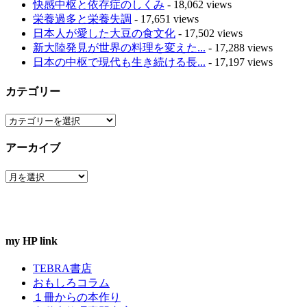
快感中枢と依存症のしくみ
- 18,062 views
栄養過多と栄養失調
- 17,651 views
日本人が愛した大豆の食文化
- 17,502 views
新大陸発見が世界の料理を変えた...
- 17,288 views
日本の中枢で現代も生き続ける長...
- 17,197 views
カテゴリー
カ
テ
アーカイブ
ゴ
リ
ア
ー
ー
カ
イ
ブ
my HP link
TEBRA書店
おもしろコラム
１冊からの本作り