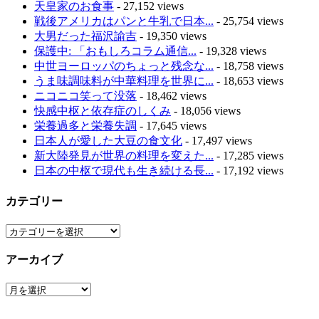
天皇家のお食事
- 27,152 views
戦後アメリカはパンと牛乳で日本...
- 25,754 views
大男だった福沢諭吉
- 19,350 views
保護中: 「おもしろコラム通信...
- 19,328 views
中世ヨーロッパのちょっと残念な...
- 18,758 views
うま味調味料が中華料理を世界に...
- 18,653 views
ニコニコ笑って没落
- 18,462 views
快感中枢と依存症のしくみ
- 18,056 views
栄養過多と栄養失調
- 17,645 views
日本人が愛した大豆の食文化
- 17,497 views
新大陸発見が世界の料理を変えた...
- 17,285 views
日本の中枢で現代も生き続ける長...
- 17,192 views
カテゴリー
カ
テ
アーカイブ
ゴ
リ
ア
ー
ー
カ