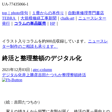
UA-77435066-1
top｜
photo俳句
｜
１冊からの本作り
｜
自動車修理専門書店
TEBRA
｜
大規模修繕工事新聞
｜
chalk-art
｜
ニュースレター
発行
｜
コラムの単品販売
｜
HP
｜
イラスト入りコラムを約900点収録しています。
ニュースレ
ター制作のご相談も承ります。
終活と整理整頓のデジタル化
2021年12月03日
|
atec-column
デジタル化
井上勝彦
吉田たつちか
整理整頓
終活
（絵：吉田たつちか）
家人の姉さんから頻繁に衣類が届く。終活の真っ最中との