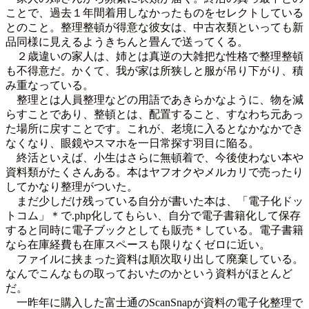
ことで、過去１年間着用しなかったものをセレクトしている
とのこと。整理整頓が得意な彼女は、中古衣類といっても新
品同様に見えるようきちんと畳んで送ってくる。
２歳違いの家人は、姉とは真逆の大雑把な性格で整理整頓
も不得意だ。かくて、我が家は所狭しと服が吊り下がり、積
み重なっている。
整理とは人員整理などの用語であきらかなように、物を減
らすことであり、整頓とは、配置すること、すなわち元あっ
た場所に戻すことです。これが、老境に入るとなかなかでき
なくなり、眼鏡やスマホを一日常探す羽目に陥る。
終活といえば、小生はさらに無頓着で、今後使わない本や
資料類がたくさんある。本はヤフオクやメルカリで売ったり
してかなり整理がついた。
まだ少しだけ残っている自分が書いた本は、「電子化ドッ
トコム」＊で.php化してもらい、自分で電子書籍化して保存
すると同時に電子ブックとしても販売＊している。電子書籍
なら在庫経費も在庫スペースも限りなくゼロに近い。
ファイルに挟まった資料は順次取り出して廃棄している。
なんでこんなもの取っておいたのかという資料がほとんど
だ。
一昨年に購入した富士通のScanSnapが資料の電子化整理で