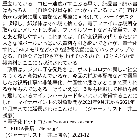
重宝している。コピー速度がすこぶる早く、納品書・請求書
はもちろん、（自治会役員を仰せつかっているせいで）市役
所から頻繁に届く書類など即座にpdf化して、ハードデスク
に収録し、紙媒体はその場で捨てる。電子ファイルは場所を
取らないメリットは勿論、ファイルソートなども簡単で、あ
とあと探しやすい。これまでは、自治会役員が代わるたびに
大きな段ボールいっぱいの資料を引き継いできたが、電子化
すればusbメモリなど小さな記憶装置に全てバックアップで
きる。自治会ではHPも立ち上げているので、ほとんどの情
報資料はここにも収納されている。
政府はデジタル庁を発足させ、ポストコロナの新しい社会
をつくると意気込んでいるが、今回の補助金配布などで露呈
したお役所仕事の非能率化、生産性の悪さがどこまで変われ
るか見ものではある。そういえば、３度も挑戦して挫折を繰
り返しているマイナンバーカードをいよいよ取得することに
した。マイナポイントの対象期間が2021年9月末から2021年
12月末までに延長されたことだし。（ジャーナリスト 井上
勝彦）
＊電子化ドットコム＝//www.densika.com/
＊TEBRA書店＝//tebra.jp/
（ジャーナリスト 井上勝彦）2021-12