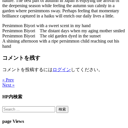
nature. The best part of autumn in Japan is enjoying the arrival of
the deepening season while feeling the autumn sun calmly in a
garden where persimmons sway. Perhaps feeling that momentary
brilliance captured in a haiku will enrich our daily lives a little.
Persimmon Biyori with a sweet scent in my hand
Persimmon Biyori The distant days when my aging mother smiled
Persimmon Biyori The old garden dyed in the sunset
A shining afternoon with a ripe persimmon child reaching out his
hand
コメントを残す
コメントを投稿するには
ログイン
してください。
« Prev
Next »
HP内検索
page Views