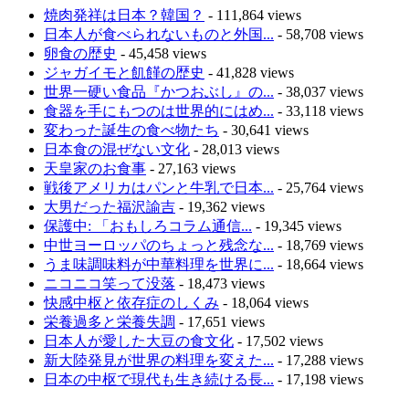
焼肉発祥は日本？韓国？
- 111,864 views
日本人が食べられないものと外国...
- 58,708 views
卵食の歴史
- 45,458 views
ジャガイモと飢饉の歴史
- 41,828 views
世界一硬い食品『かつおぶし』の...
- 38,037 views
食器を手にもつのは世界的にはめ...
- 33,118 views
変わった誕生の食べ物たち
- 30,641 views
日本食の混ぜない文化
- 28,013 views
天皇家のお食事
- 27,163 views
戦後アメリカはパンと牛乳で日本...
- 25,764 views
大男だった福沢諭吉
- 19,362 views
保護中: 「おもしろコラム通信...
- 19,345 views
中世ヨーロッパのちょっと残念な...
- 18,769 views
うま味調味料が中華料理を世界に...
- 18,664 views
ニコニコ笑って没落
- 18,473 views
快感中枢と依存症のしくみ
- 18,064 views
栄養過多と栄養失調
- 17,651 views
日本人が愛した大豆の食文化
- 17,502 views
新大陸発見が世界の料理を変えた...
- 17,288 views
日本の中枢で現代も生き続ける長...
- 17,198 views