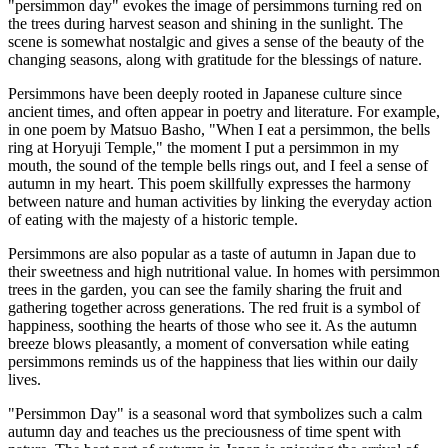
"persimmon day" evokes the image of persimmons turning red on
the trees during harvest season and shining in the sunlight. The
scene is somewhat nostalgic and gives a sense of the beauty of the
changing seasons, along with gratitude for the blessings of nature.
Persimmons have been deeply rooted in Japanese culture since
ancient times, and often appear in poetry and literature. For example,
in one poem by Matsuo Basho, "When I eat a persimmon, the bells
ring at Horyuji Temple," the moment I put a persimmon in my
mouth, the sound of the temple bells rings out, and I feel a sense of
autumn in my heart. This poem skillfully expresses the harmony
between nature and human activities by linking the everyday action
of eating with the majesty of a historic temple.
Persimmons are also popular as a taste of autumn in Japan due to
their sweetness and high nutritional value. In homes with persimmon
trees in the garden, you can see the family sharing the fruit and
gathering together across generations. The red fruit is a symbol of
happiness, soothing the hearts of those who see it. As the autumn
breeze blows pleasantly, a moment of conversation while eating
persimmons reminds us of the happiness that lies within our daily
lives.
"Persimmon Day" is a seasonal word that symbolizes such a calm
autumn day and teaches us the preciousness of time spent with