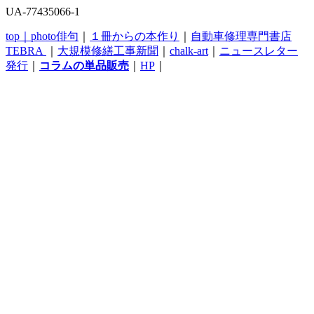
UA-77435066-1
top｜
photo俳句
｜
１冊からの本作り
｜
自動車修理専門書店
TEBRA
｜
大規模修繕工事新聞
｜
chalk-art
｜
ニュースレター
発行
｜
コラムの単品販売
｜
HP
｜