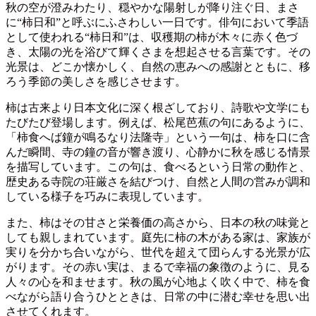
秋の空が澄みわたり、穏やかな陽射しが降り注ぐ日、まさ
に“柿日和”と呼ぶにふさわしい一日です。俳句において季語
として使われる“柿日和”は、収穫期の柿が木々に赤く色づ
き、太陽の光を浴びて輝くさまを想起させる言葉です。その
光景は、どこか懐かしく、自然の恵みへの感謝とともに、移
ろう季節の美しさを感じさせます。
柿は古来より日本文化に深く根ざしており、詩歌や文学にも
たびたび登場します。例えば、松尾芭蕉の句にあるように、
「柿食へば鐘が鳴るなり法隆寺」という一句は、柿を口に含
んだ瞬間、寺の鐘の音が響き渡り、心静かに秋を感じる情景
を描写しています。この句は、食べるという日常の動作と、
歴史ある寺院の荘厳さを結びつけ、自然と人間の営みが調和
している様子を巧みに表現しています。
また、柿はその甘さと栄養価の高さから、日本の秋の味覚と
しても親しまれています。庭先に柿の木がある家は、家族が
実りを分かち合いながら、世代を超えて団らんする光景が広
がります。その赤い実は、まるで幸福の象徴のように、見る
人々の心を和ませます。秋の風が心地よく吹く中で、柿を食
べながら語り合うひとときは、日常の中に潜む幸せを思い出
させてくれます。