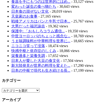
食器を手にもつのは世界的にはめ...
- 33,127 views
変わった誕生の食べ物たち
- 30,643 views
日本食の混ぜない文化
- 28,019 views
天皇家のお食事
- 27,165 views
戦後アメリカはパンと牛乳で日本...
- 25,767 views
大男だった福沢諭吉
- 19,362 views
保護中: 「おもしろコラム通信...
- 19,350 views
中世ヨーロッパのちょっと残念な...
- 18,769 views
うま味調味料が中華料理を世界に...
- 18,665 views
ニコニコ笑って没落
- 18,474 views
快感中枢と依存症のしくみ
- 18,066 views
栄養過多と栄養失調
- 17,652 views
日本人が愛した大豆の食文化
- 17,504 views
新大陸発見が世界の料理を変えた...
- 17,290 views
日本の中枢で現代も生き続ける長...
- 17,199 views
カテゴリー
カ
テ
アーカイブ
ゴ
リ