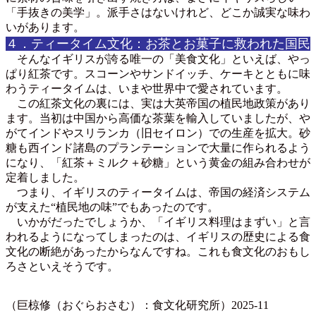
「手抜きの美学」。派手さはないけれど、どこか誠実な味わ
いがあります。
４．ティータイム文化：お茶とお菓子に救われた国民
そんなイギリスが誇る唯一の「美食文化」といえば、やっ
ぱり紅茶です。スコーンやサンドイッチ、ケーキとともに味
わうティータイムは、いまや世界中で愛されています。
この紅茶文化の裏には、実は大英帝国の植民地政策があり
ます。当初は中国から高価な茶葉を輸入していましたが、や
がてインドやスリランカ（旧セイロン）での生産を拡大。砂
糖も西インド諸島のプランテーションで大量に作られるよう
になり、「紅茶＋ミルク＋砂糖」という黄金の組み合わせが
定着しました。
つまり、イギリスのティータイムは、帝国の経済システム
が支えた“植民地の味”でもあったのです。
いかがだったでしょうか、「イギリス料理はまずい」と言
われるようになってしまったのは、イギリスの歴史による食
文化の断絶があったからなんですね。これも食文化のおもし
ろさといえそうです。
（巨椋修（おぐらおさむ）：食文化研究所）2025-11