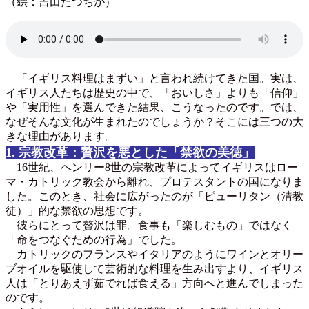
（絵：吉田たつちか）
「イギリス料理はまずい」と言われ続けてきた国。実は、
イギリス人たちは歴史の中で、「おいしさ」よりも「信仰」
や「実用性」を選んできた結果、こうなったのです。では、
なぜそんな文化が生まれたのでしょうか？そこには三つの大
きな理由があります。
1. 宗教改革：贅沢を悪とした「禁欲の美徳」
16世紀、ヘンリー8世の宗教改革によってイギリスはロー
マ・カトリック教会から離れ、プロテスタントの国になりま
した。このとき、社会に広がったのが「ピューリタン（清教
徒）」的な禁欲の思想です。
彼らにとって贅沢は罪。食事も「楽しむもの」ではなく
「命をつなぐための行為」でした。
カトリックのフランスやイタリアのようにワインとオリー
ブオイルを駆使して芸術的な料理を生み出すより、イギリス
人は「とりあえず茹でれば食える」方向へと進んでしまった
のです。