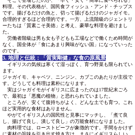
そこで登場したのが、「早く・安く・簡単に食べられる」
料理。その代表格が、国民食フィッシュ・アンド・チップス
です。揚げるだけの魚と、切って揚げるだけのジャガイモ。
合理的すぎるほど合理的です。一方、上流階級のジェントリ
ーたちは「質素こそ美徳」と考え、豪華な料理を避けまし
た。
労働者階級は男も女も子どもも工場などで働くため時間が
なく、国全体が「食にあまり興味がない国」になっていった
のです。
3. 地理と伝統：「質実剛健」な食の原風景
イギリスの気候は寒くて湿っぽく、育つ野菜も限られてい
ます。
ジャガイモ、キャベツ、ニンジン、カブこのあたりが主役で
す。どうしても料理は素朴になります。
実はジャガイモがイギリスに広まったのは17世紀末ごろ
で、最初は「悪魔の植物」と恐れられていました。
ところが、安くて腹持ちがよく、どんな土でも育つ。これ
ほど実用的な食材はありません。
やがてイギリス人の国民性と見事にマッチし、「煮て良
し、揚げて良し、潰して良し」の万能食材になりました。
肉料理では、ローストビーフが象徴的です。手間をかけず
に素材の旨味を引き出す焼き方は、まさにイギリスらしい