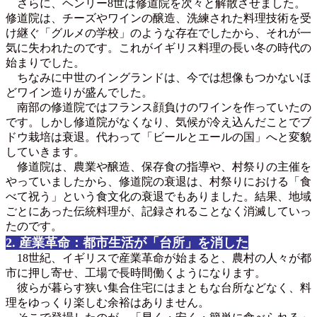
さらに、ヘンリー8世は修道院を次々と解散させました。
修道院は、チーズやワインの醸造、洗練された料理技術を受
け継ぐ「グルメの学校」のような存在でしたから、それが一
気に失われたのです。これがイギリス料理の長い冬の時代の
始まりでした。
ちなみに中世のイングランドは、今では想像もつかないほ
どワイン造りが盛んでした。
南部の修道院ではフランス顔負けのワインを作っていたの
です。しかし修道院がなくなり、気候が冷え込んだことでブ
ドウ栽培は衰退。代わって「ビールとエールの国」へと変貌
していきます。
修道院は、農業や醸造、保存食の指導や、村祭りの主催を
やっていましたから、修道院の衰退は、村祭りにおける「食
べて祝う」という食文化の衰退でもありました。結果、地域
ごとにあった伝統料理が、記録されることなく消滅していっ
たのです。
2. 産業革命：都市生活が「台所」を消した
18世紀、イギリスで産業革命が始まると、農村の人々が都
市に押し寄せ、工場で長時間働くようになります。
彼らが暮らす狭い集合住宅にはまともな台所などなく、料
理をゆっくり楽しむ余裕はありません。