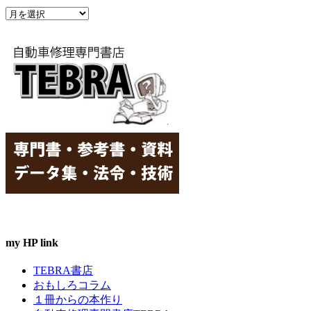
ア
ー
ー
カ
イ
ブ
my HP link
TEBRA書店
おもしろコラム
１冊からの本作り