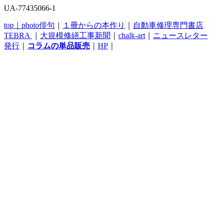
UA-77435066-1
top｜
photo俳句
｜
１冊からの本作り
｜
自動車修理専門書店
TEBRA
｜
大規模修繕工事新聞
｜
chalk-art
｜
ニュースレター
発行
｜
コラムの単品販売
｜
HP
｜