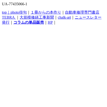
UA-77435066-1
top｜
photo俳句
｜
１冊からの本作り
｜
自動車修理専門書店
TEBRA
｜
大規模修繕工事新聞
｜
chalk-art
｜
ニュースレター
発行
｜
コラムの単品販売
｜
HP
｜