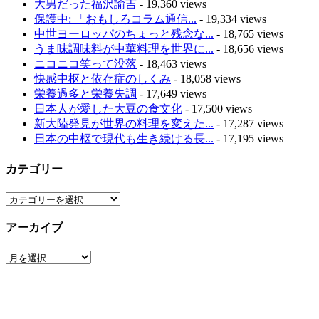
大男だった福沢諭吉
- 19,360 views
保護中: 「おもしろコラム通信...
- 19,334 views
中世ヨーロッパのちょっと残念な...
- 18,765 views
うま味調味料が中華料理を世界に...
- 18,656 views
ニコニコ笑って没落
- 18,463 views
快感中枢と依存症のしくみ
- 18,058 views
栄養過多と栄養失調
- 17,649 views
日本人が愛した大豆の食文化
- 17,500 views
新大陸発見が世界の料理を変えた...
- 17,287 views
日本の中枢で現代も生き続ける長...
- 17,195 views
カテゴリー
カ
テ
アーカイブ
ゴ
リ
ア
ー
ー
カ
イ
ブ