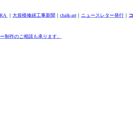
RA
｜
大規模修繕工事新聞
｜
chalk-art
｜
ニュースレター発行
｜
ー制作のご相談も承ります。