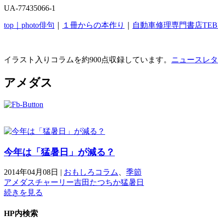
UA-77435066-1
top｜
photo俳句
｜
１冊からの本作り
｜
自動車修理専門書店TEB
イラスト入りコラムを約900点収録しています。
ニュースレタ
アメダス
今年は「猛暑日」が減る？
2014年04月08日
|
おもしろコラム
、
季節
アメダス
チャーリー
吉田たつちか
猛暑日
続きを見る
HP内検索