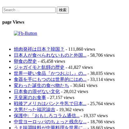
page Views
焼肉発祥は日本？韓国？
- 111,860 views
日本人が食べられないものと外国...
- 58,706 views
卵食の歴史
- 45,458 views
ジャガイモと飢饉の歴史
- 41,827 views
世界一硬い食品『かつおぶし』の...
- 38,035 views
食器を手にもつのは世界的にはめ...
- 33,114 views
変わった誕生の食べ物たち
- 30,641 views
日本食の混ぜない文化
- 28,012 views
天皇家のお食事
- 27,157 views
戦後アメリカはパンと牛乳で日本...
- 25,764 views
大男だった福沢諭吉
- 19,362 views
保護中: 「おもしろコラム通信...
- 19,337 views
中世ヨーロッパのちょっと残念な...
- 18,766 views
うま味調味料が中華料理を世界に...
- 18,663 views