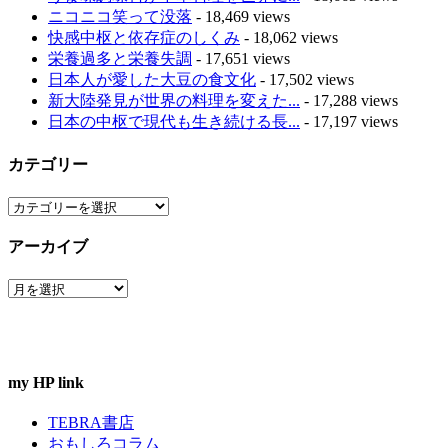
ニコニコ笑って没落
- 18,469 views
快感中枢と依存症のしくみ
- 18,062 views
栄養過多と栄養失調
- 17,651 views
日本人が愛した大豆の食文化
- 17,502 views
新大陸発見が世界の料理を変えた...
- 17,288 views
日本の中枢で現代も生き続ける長...
- 17,197 views
カテゴリー
カ
テ
アーカイブ
ゴ
リ
ア
ー
ー
カ
イ
ブ
my HP link
TEBRA書店
おもしろコラム