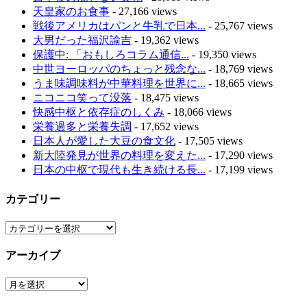
天皇家のお食事
- 27,166 views
戦後アメリカはパンと牛乳で日本...
- 25,767 views
大男だった福沢諭吉
- 19,362 views
保護中: 「おもしろコラム通信...
- 19,350 views
中世ヨーロッパのちょっと残念な...
- 18,769 views
うま味調味料が中華料理を世界に...
- 18,665 views
ニコニコ笑って没落
- 18,475 views
快感中枢と依存症のしくみ
- 18,066 views
栄養過多と栄養失調
- 17,652 views
日本人が愛した大豆の食文化
- 17,505 views
新大陸発見が世界の料理を変えた...
- 17,290 views
日本の中枢で現代も生き続ける長...
- 17,199 views
カテゴリー
カ
テ
アーカイブ
ゴ
リ
ア
ー
ー