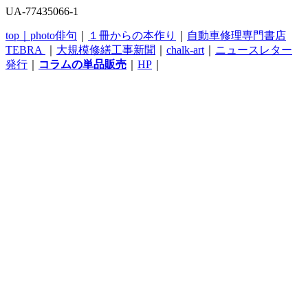
UA-77435066-1
top｜
photo俳句
｜
１冊からの本作り
｜
自動車修理専門書店
TEBRA
｜
大規模修繕工事新聞
｜
chalk-art
｜
ニュースレター
発行
｜
コラムの単品販売
｜
HP
｜