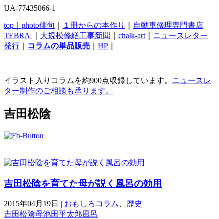
UA-77435066-1
top｜
photo俳句
｜
１冊からの本作り
｜
自動車修理専門書店
TEBRA
｜
大規模修繕工事新聞
｜
chalk-art
｜
ニュースレター
発行
｜
コラムの単品販売
｜
HP
｜
イラスト入りコラムを約900点収録しています。
ニュースレ
ター制作のご相談も承ります。
吉田松陰
吉田松陰を育てた母が説く風呂の効用
2015年04月19日
|
おもしろコラム
、
歴史
吉田松陰
母
池田平太郎
風呂