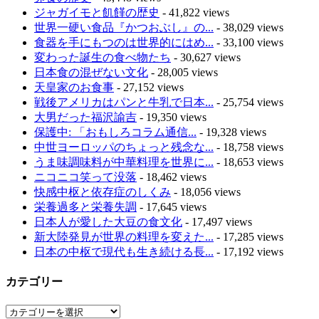
ジャガイモと飢饉の歴史
- 41,822 views
世界一硬い食品『かつおぶし』の...
- 38,029 views
食器を手にもつのは世界的にはめ...
- 33,100 views
変わった誕生の食べ物たち
- 30,627 views
日本食の混ぜない文化
- 28,005 views
天皇家のお食事
- 27,152 views
戦後アメリカはパンと牛乳で日本...
- 25,754 views
大男だった福沢諭吉
- 19,350 views
保護中: 「おもしろコラム通信...
- 19,328 views
中世ヨーロッパのちょっと残念な...
- 18,758 views
うま味調味料が中華料理を世界に...
- 18,653 views
ニコニコ笑って没落
- 18,462 views
快感中枢と依存症のしくみ
- 18,056 views
栄養過多と栄養失調
- 17,645 views
日本人が愛した大豆の食文化
- 17,497 views
新大陸発見が世界の料理を変えた...
- 17,285 views
日本の中枢で現代も生き続ける長...
- 17,192 views
カテゴリー
カ