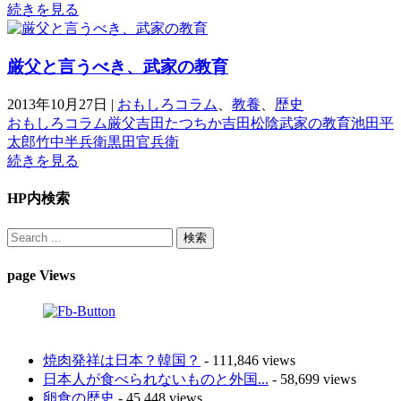
続きを見る
厳父と言うべき、武家の教育
2013年10月27日
|
おもしろコラム
、
教養
、
歴史
おもしろコラム
厳父
吉田たつちか
吉田松陰
武家の教育
池田平
太郎
竹中半兵衛
黒田官兵衛
続きを見る
HP内検索
page Views
焼肉発祥は日本？韓国？
- 111,846 views
日本人が食べられないものと外国...
- 58,699 views
卵食の歴史
- 45,448 views