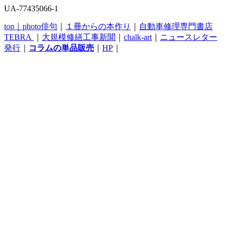
UA-77435066-1
top｜
photo俳句
｜
１冊からの本作り
｜
自動車修理専門書店
TEBRA
｜
大規模修繕工事新聞
｜
chalk-art
｜
ニュースレター
発行
｜
コラムの単品販売
｜
HP
｜