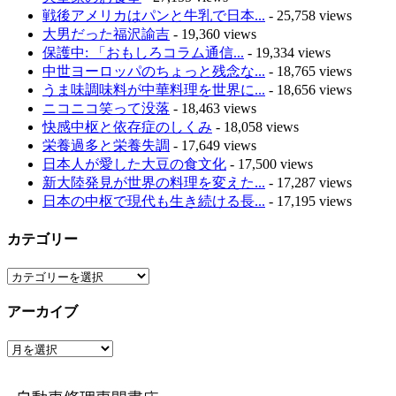
戦後アメリカはパンと牛乳で日本...
- 25,758 views
大男だった福沢諭吉
- 19,360 views
保護中: 「おもしろコラム通信...
- 19,334 views
中世ヨーロッパのちょっと残念な...
- 18,765 views
うま味調味料が中華料理を世界に...
- 18,656 views
ニコニコ笑って没落
- 18,463 views
快感中枢と依存症のしくみ
- 18,058 views
栄養過多と栄養失調
- 17,649 views
日本人が愛した大豆の食文化
- 17,500 views
新大陸発見が世界の料理を変えた...
- 17,287 views
日本の中枢で現代も生き続ける長...
- 17,195 views
カテゴリー
カ
テ
アーカイブ
ゴ
リ
ア
ー
ー
カ