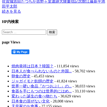
佐賀城
吉田たつちか
吉野ヶ里遺跡
大隈重信記念館
江藤新平
池
田平太郎
続きを見る
HP内検索
page Views
焼肉発祥は日本？韓国？
- 111,854 views
日本人が食べられないものと外国...
- 58,702 views
卵食の歴史
- 45,453 views
ジャガイモと飢饉の歴史
- 41,824 views
世界一硬い食品『かつおぶし』の...
- 38,033 views
食器を手にもつのは世界的にはめ...
- 33,110 views
変わった誕生の食べ物たち
- 30,629 views
日本食の混ぜない文化
- 28,008 views
天皇家のお食事
- 27,155 views