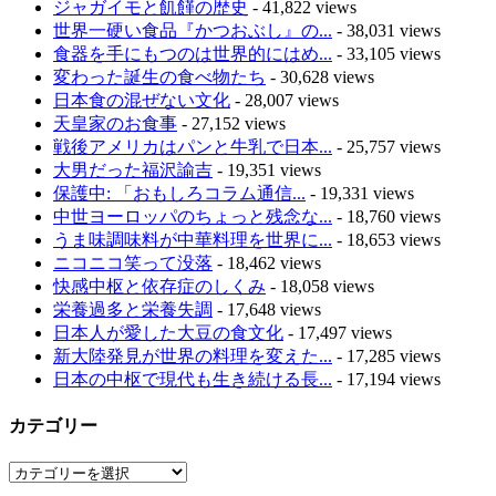
ジャガイモと飢饉の歴史
- 41,822 views
世界一硬い食品『かつおぶし』の...
- 38,031 views
食器を手にもつのは世界的にはめ...
- 33,105 views
変わった誕生の食べ物たち
- 30,628 views
日本食の混ぜない文化
- 28,007 views
天皇家のお食事
- 27,152 views
戦後アメリカはパンと牛乳で日本...
- 25,757 views
大男だった福沢諭吉
- 19,351 views
保護中: 「おもしろコラム通信...
- 19,331 views
中世ヨーロッパのちょっと残念な...
- 18,760 views
うま味調味料が中華料理を世界に...
- 18,653 views
ニコニコ笑って没落
- 18,462 views
快感中枢と依存症のしくみ
- 18,058 views
栄養過多と栄養失調
- 17,648 views
日本人が愛した大豆の食文化
- 17,497 views
新大陸発見が世界の料理を変えた...
- 17,285 views
日本の中枢で現代も生き続ける長...
- 17,194 views
カテゴリー
カ
テ