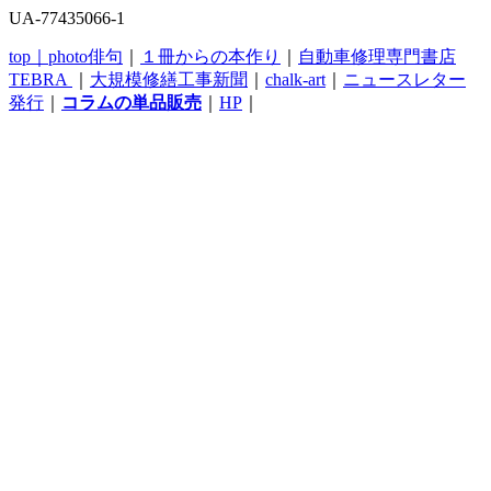
UA-77435066-1
top｜
photo俳句
｜
１冊からの本作り
｜
自動車修理専門書店
TEBRA
｜
大規模修繕工事新聞
｜
chalk-art
｜
ニュースレター
発行
｜
コラムの単品販売
｜
HP
｜