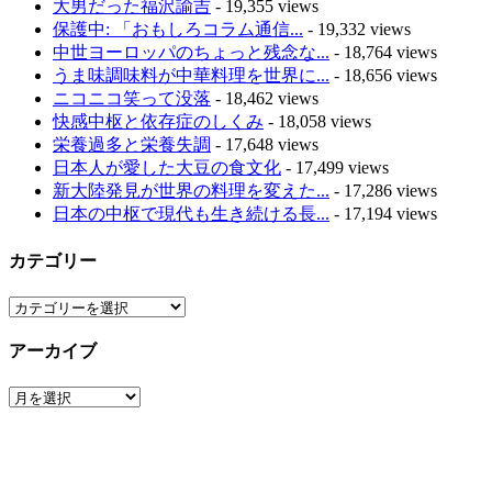
大男だった福沢諭吉
- 19,355 views
保護中: 「おもしろコラム通信...
- 19,332 views
中世ヨーロッパのちょっと残念な...
- 18,764 views
うま味調味料が中華料理を世界に...
- 18,656 views
ニコニコ笑って没落
- 18,462 views
快感中枢と依存症のしくみ
- 18,058 views
栄養過多と栄養失調
- 17,648 views
日本人が愛した大豆の食文化
- 17,499 views
新大陸発見が世界の料理を変えた...
- 17,286 views
日本の中枢で現代も生き続ける長...
- 17,194 views
カテゴリー
カ
テ
アーカイブ
ゴ
リ
ア
ー
ー
カ
イ
ブ