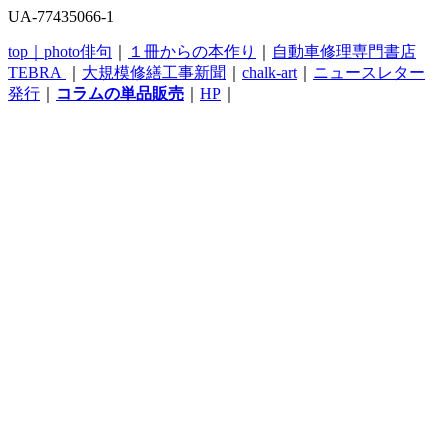
UA-77435066-1
top｜
photo俳句
｜
１冊からの本作り
｜
自動車修理専門書店
TEBRA
｜
大規模修繕工事新聞
｜
chalk-art
｜
ニュースレター
発行
｜
コラムの単品販売
｜
HP
｜